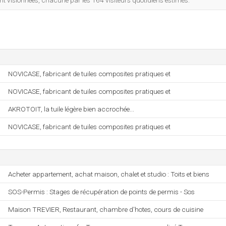
 visionnées, chacune par les 164 visiteurs quotidiens estimés.
NOVICASE, fabricant de tuiles composites pratiques et
NOVICASE, fabricant de tuiles composites pratiques et
AKROTOIT, la tuile légère bien accrochée...
NOVICASE, fabricant de tuiles composites pratiques et
Acheter appartement, achat maison, chalet et studio : Toits et biens
SOS-Permis : Stages de récupération de points de permis - Sos
Maison TREVIER, Restaurant, chambre d'hotes, cours de cuisine