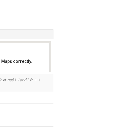
 Maps correctly.
OK
r
, et
ns61.1and1.fr
. 1 1