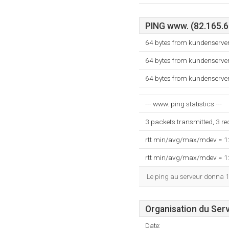
PING www. (82.165.67
64 bytes from kundenserver
64 bytes from kundenserver
64 bytes from kundenserver
--- www. ping statistics ---
3 packets transmitted, 3 r
rtt min/avg/max/mdev = 
rtt min/avg/max/mdev = 
Le ping au serveur donna 
Organisation du Ser
Date: