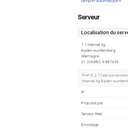
tampon-automatique.fr
Serveur
Localisation du serv
1 1 Internet Ag
Baden-wurttemberg
Allemagne
51.206883, 9.887695
PHP/5.2.17 est son enviro
Internet Ag Baden-wurttem
IP:
Propulsé par:
Serveur Web:
Encodage: