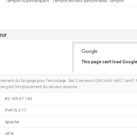
Tampon-Automatique.fr : Tampon encreur personnalisé Tampon
eur
This page can't load Google
Do you own this website?
nnement du langage pour l'encodage. Ses 2 serveurs DNS sont
ns62.1and1.f
berg est l'emplacement du serveur Apache.
82.165.67.140
PHP/5.2.17
Apache
utf-8