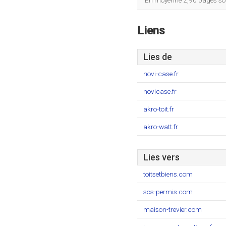
En moyenne 2,90 pages sont
Liens
Lies de
novi-case.fr
novicase.fr
akro-toit.fr
akro-watt.fr
Lies vers
toitsetbiens.com
sos-permis.com
maison-trevier.com