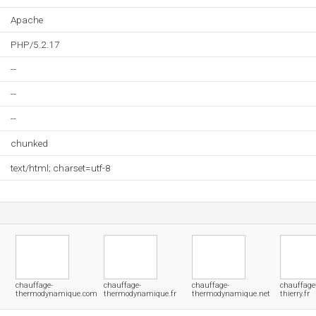
Apache
PHP/5.2.17
--
--
--
chunked
text/html; charset=utf-8
chauffage-
chauffage-
chauffage-
chauffage
thermodynamique.com
thermodynamique.fr
thermodynamique.net
thierry.fr