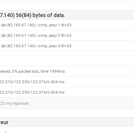
.140) 56(84) bytes of data.
.de (82.165.67.140): icmp_seq=1 ttl=53
.de (82.165.67.140): icmp_seq=2 ttl=53
.de (82.165.67.140): icmp_seq=3 ttl=53
eceived, 0% packet loss, time 1999ms
122.310/122.339/122.374/0.404 ms
122.310/122.339/122.374/0.404 ms
122 ms réponses.
veur
--