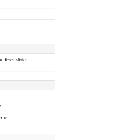
audieres Mixtes
..
teme