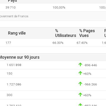
Pays
39 710
100,00%
100
roviennent de France.
%
% Pages
Rang ville
Utilisateurs
Vues
177
66.30%
67.40%
1.
 Moyenne sur 90 jours
1 651 898
-896 446
150
+60%
1 727 086
-966 266
300
+60%
1 752 410
-852 446