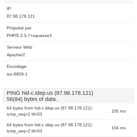
IP:
87.98.178.121
Propulsé par:
PHP/5.3.3-7+squeeze3
Serveur Web:
Apache/2
Encodage:
iso-8859-1
PING hid-c.idep.us (87.98.178.121)
56(84) bytes of data.
64 bytes from hid-c.idep.us (87.98.178.121):
105 ms
icmp_seq=1 ttl=53
64 bytes from hid-c.idep.us (87.98.178.121):
104 ms
icmp_seq=2 ttl=53