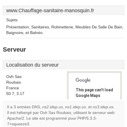
www.Chauffage-sanitaire-manosquin.fr
Sujets:
Présentation, Sanitaires, Robinetterie, Meubles De Salle De Bain,
Baignoire, et Balnéo.
Serveur
Localisation du serveur
Ovh Sas
Roubaix
France
This page can't load
50.7, 3.17
Google Maps
correctly.
Il a 3 entrées DNS,
ns2.idep.us
,
ns1.idep.us
, et
ns3.idep.us
.
Il est hébergé par Ovh Sas Roubaix, utilisant le serveur web
Do you
OK
Apache/2. Le site est programmé pour PHP/5.3.3-
own this
website?
7+squeeze3.