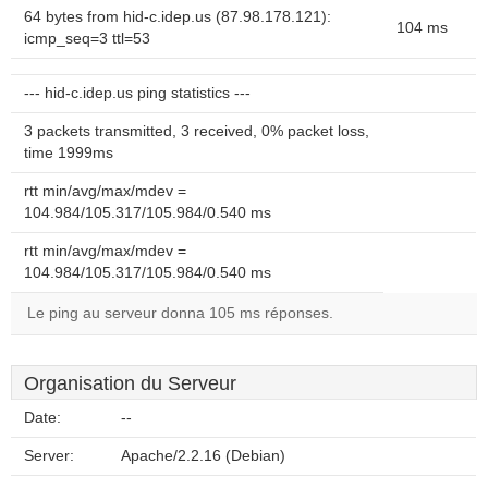
64 bytes from hid-c.idep.us (87.98.178.121):
104 ms
icmp_seq=3 ttl=53
--- hid-c.idep.us ping statistics ---
3 packets transmitted, 3 received, 0% packet loss,
time 1999ms
rtt min/avg/max/mdev =
104.984/105.317/105.984/0.540 ms
rtt min/avg/max/mdev =
104.984/105.317/105.984/0.540 ms
Le ping au serveur donna 105 ms réponses.
Organisation du Serveur
Date:
--
Server:
Apache/2.2.16 (Debian)