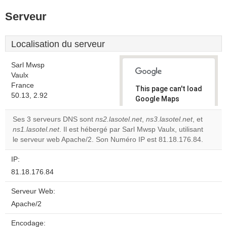
Serveur
Localisation du serveur
Sarl Mwsp
Vaulx
France
This page can't load
50.13, 2.92
Google Maps
correctly.
Ses 3 serveurs DNS sont
ns2.lasotel.net
,
ns3.lasotel.net
, et
ns1.lasotel.net
. Il est hébergé par Sarl Mwsp Vaulx, utilisant
Do you
OK
le serveur web Apache/2. Son Numéro IP est 81.18.176.84.
own this
website?
IP:
81.18.176.84
Serveur Web:
Apache/2
Encodage: