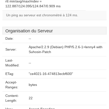
rtt min/avg/max/mdev =
122.887/124.095/124.847/0.909 ms
Un ping au serveur est chronométré à 124 ms.
Organisation du Serveur
Date:
--
Apache/2.2.9 (Debian) PHP/5.2.6-1+lenny4 with
Server:
Suhosin-Patch
Last-
--
Modified:
ETag:
"ce4021-16-474813ecbf600"
Accept-
bytes
Ranges:
Content-
22
Length: