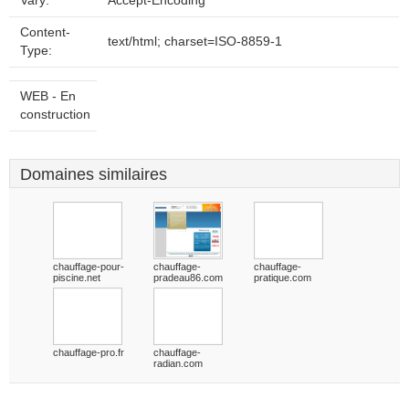
Vary:
Accept-Encoding
Content-
text/html; charset=ISO-8859-1
Type:
WEB - En
construction
Domaines similaires
chauffage-pour-
chauffage-
chauffage-
piscine.net
pradeau86.com
pratique.com
chauffage-pro.fr
chauffage-
radian.com