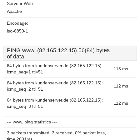
Serveur Web:
Apache
Encodage:
iso-8859-1
PING www. (82.165.122.15) 56(84) bytes
of data.
64 bytes from kundenserver.de (82.165.122.15):
113 ms
icmp_seq=1 ttl=51
64 bytes from kundenserver.de (82.165.122.15):
112 ms
icmp_seq=2 ttl=51
64 bytes from kundenserver.de (82.165.122.15):
112 ms
icmp_seq=3 ttl=51
--- www. ping statistics ---
3 packets transmitted, 3 received, 0% packet loss,
time 2001ms