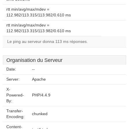
rtt min/avg/max/mdev =
112.982/113.315/113.982/0.610 ms
rtt min/avg/max/mdev =
112.982/113.315/113.982/0.610 ms
Le ping au serveur donna 113 ms réponses.
Organisation du Serveur
Date:
--
Server:
Apache
X-
Powered-
PHP/4.4.9
By:
Transfer-
chunked
Encoding:
Content-