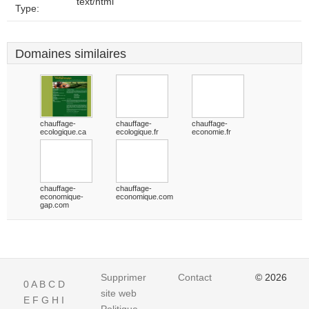
text/html
Type:
Domaines similaires
chauffage-
chauffage-
chauffage-
ecologique.ca
ecologique.fr
economie.fr
chauffage-
chauffage-
economique-
economique.com
gap.com
Supprimer
Contact
© 2026
0
A
B
C
D
site web
E
F
G
H
I