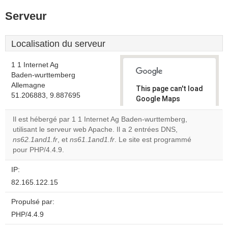
Serveur
Localisation du serveur
1 1 Internet Ag
Baden-wurttemberg
Allemagne
This page can't load
51.206883, 9.887695
Google Maps
correctly.
Il est hébergé par 1 1 Internet Ag Baden-wurttemberg,
utilisant le serveur web Apache. Il a 2 entrées DNS,
Do you
OK
ns62.1and1.fr
, et
ns61.1and1.fr
. Le site est programmé
own this
website?
pour PHP/4.4.9.
IP:
82.165.122.15
Propulsé par:
PHP/4.4.9