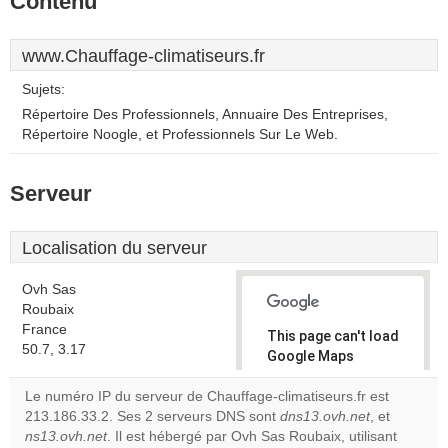
Contenu
www.Chauffage-climatiseurs.fr
Sujets:
Répertoire Des Professionnels, Annuaire Des Entreprises,
Répertoire Noogle, et Professionnels Sur Le Web.
Serveur
Localisation du serveur
Ovh Sas
Roubaix
France
This page can't load
50.7, 3.17
Google Maps
correctly.
Le numéro IP du serveur de Chauffage-climatiseurs.fr est
213.186.33.2. Ses 2 serveurs DNS sont
dns13.ovh.net
, et
Do you
OK
ns13.ovh.net
. Il est hébergé par Ovh Sas Roubaix, utilisant
own this