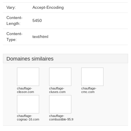
Vary:
Accept-Encoding
Content-
5450
Length:
Content-
text/html
Type:
Domaines similaires
chauffage-
chauffage-
chauffage-
clisson.com
cluses.com
cmc.com
chauffage-
chauffage-
cognac-16.com
combustible-95.fr