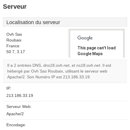
Serveur
Localisation du serveur
Ovh Sas
Roubaix
France
This page can't load
50.7, 3.17
Google Maps
correctly.
Il a 2 entrées DNS,
dns18.ovh.net
, et
ns18.ovh.net
. Il est
hébergé par Ovh Sas Roubaix, utilisant le serveur web
Do you
OK
Apache/2. Son Numéro IP est 213.186.33.19.
own this
website?
IP:
213.186.33.19
Serveur Web:
Apache/2
Encodage: