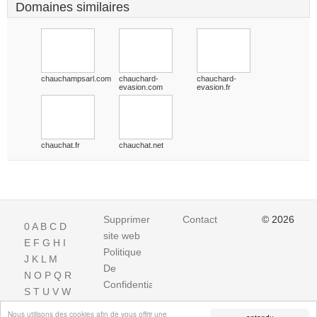
Domaines similaires
chauchampsarl.com
chauchard-
chauchard-
evasion.com
evasion.fr
chauchat.fr
chauchat.net
Supprimer
Contact
© 2026
0
A
B
C
D
site web
E
F
G
H
I
Politique
J
K
L
M
De
N
O
P
Q
R
Confidentialite
S
T
U
V
W
X
Y
Z
Nous utilisons des cookies afin de vous offrir une