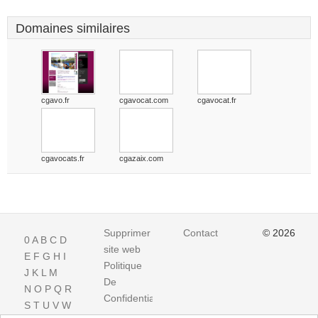
Domaines similaires
cgavo.fr
cgavocat.com
cgavocat.fr
cgavocats.fr
cgazaix.com
Supprimer
Contact
© 2026
0
A
B
C
D
site web
E
F
G
H
I
Politique
J
K
L
M
De
N
O
P
Q
R
Confidentialite
S
T
U
V
W