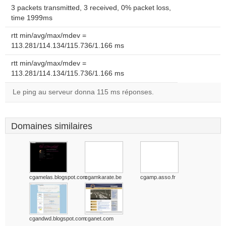
3 packets transmitted, 3 received, 0% packet loss,
time 1999ms
rtt min/avg/max/mdev =
113.281/114.134/115.736/1.166 ms
rtt min/avg/max/mdev =
113.281/114.134/115.736/1.166 ms
Le ping au serveur donna 115 ms réponses.
Domaines similaires
cgamelas.blogspot.com
cgamkarate.be
cgamp.asso.fr
cgandwd.blogspot.com
cganet.com