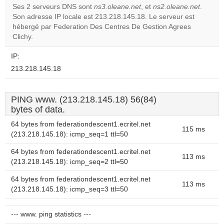
Ses 2 serveurs DNS sont
ns3.oleane.net
, et
ns2.oleane.net
.
Son adresse IP locale est 213.218.145.18. Le serveur est
Do you
OK
hébergé par Federation Des Centres De Gestion Agrees
own this
website?
Clichy.
IP:
213.218.145.18
PING www. (213.218.145.18) 56(84)
bytes of data.
64 bytes from federationdescent1.ecritel.net
115 ms
(213.218.145.18): icmp_seq=1 ttl=50
64 bytes from federationdescent1.ecritel.net
113 ms
(213.218.145.18): icmp_seq=2 ttl=50
64 bytes from federationdescent1.ecritel.net
113 ms
(213.218.145.18): icmp_seq=3 ttl=50
--- www. ping statistics ---