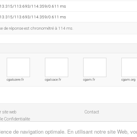
113.315/113.693/114.359/0.611 ms
113.315/113.693/114.359/0.611 ms
esse de réponse est chronométré à 114 ms.
cgalozere.fr
cgalsace.fr
cgam.fr
cgam.org
 site web
Contact
De Confidentialite
ience de navigation optimale. En utilisant notre site Web, vou