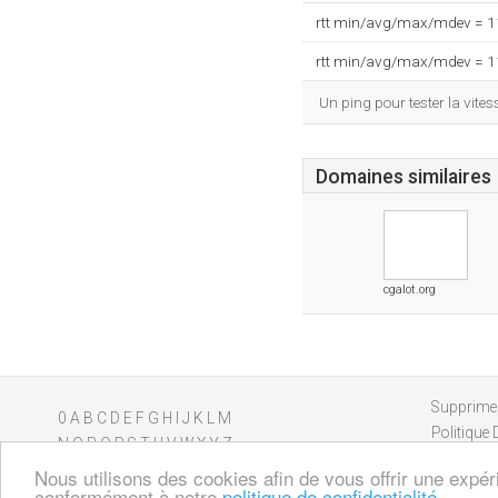
rtt min/avg/max/mdev = 
rtt min/avg/max/mdev = 
Un ping pour tester la vit
Domaines similaires
cgalot.org
Supprimer
0
A
B
C
D
E
F
G
H
I
J
K
L
M
Politique 
N
O
P
Q
R
S
T
U
V
W
X
Y
Z
Nous utilisons des cookies afin de vous offrir une expér
conformément à notre
politique de confidentialité