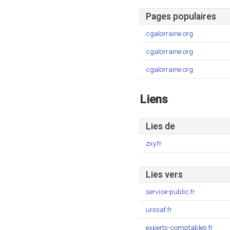
Pages populaires
cgalorraine.org
cgalorraine.org
cgalorraine.org
Liens
Lies de
zxy.fr
Lies vers
service-public.fr
urssaf.fr
experts-comptables.fr