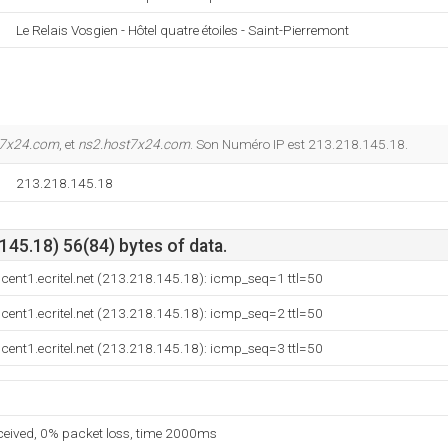
Le Relais Vosgien - Hôtel quatre étoiles - Saint-Pierremont
t7x24.com
, et
ns2.host7x24.com
. Son Numéro IP est 213.218.145.18.
213.218.145.18
45.18) 56(84) bytes of data.
scent1.ecritel.net (213.218.145.18): icmp_seq=1 ttl=50
scent1.ecritel.net (213.218.145.18): icmp_seq=2 ttl=50
scent1.ecritel.net (213.218.145.18): icmp_seq=3 ttl=50
eceived, 0% packet loss, time 2000ms