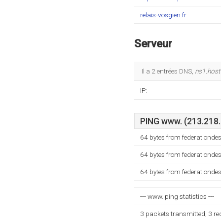
relais-vosgien.fr
Serveur
Il a 2 entrées DNS,
ns1.hos
IP:
PING www. (213.218.1
64 bytes from federationde
64 bytes from federationde
64 bytes from federationde
--- www. ping statistics ---
3 packets transmitted, 3 r