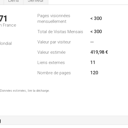
Liens
Serveur
Pages visionnées
71
< 300
mensuellement
n France
< 300
Total de Visitas Mensais
--
Valeur par visiteur
ondial
419,98 €
Valeur estimée
11
Liens externes
120
Nombre de pages
 Données estimées, lire la décharge.
g