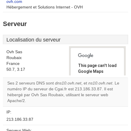
ovh.com
Hébergement et Solutions Internet - OVH
Serveur
Localisation du serveur
Ovh Sas
Roubaix
France
This page can't load
50.7, 3.17
Google Maps
correctly.
Ses 2 serveurs DNS sont
dns10.ovh.net
, et
ns10.ovh.net
. Le
numéro IP du serveur de Cgai.fr est 213.186.33.87. Il est
Do you
OK
hébergé par Ovh Sas Roubaix, utilisant le serveur web
own this
website?
Apache/2.
IP:
213.186.33.87
Serveur Web: