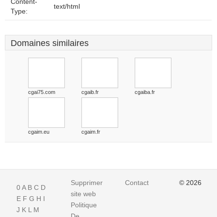
Content-
text/html
Type:
Domaines similaires
cgai75.com
cgaib.fr
cgaiba.fr
cgaim.eu
cgaim.fr
Supprimer
Contact
© 2026
0
A
B
C
D
site web
E
F
G
H
I
Politique
J
K
L
M
De