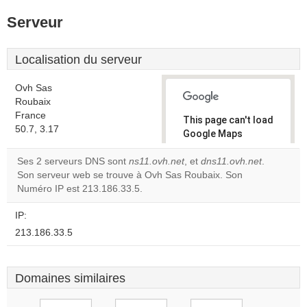
Serveur
Localisation du serveur
Ovh Sas
Roubaix
France
This page can't load
50.7, 3.17
Google Maps
correctly.
Ses 2 serveurs DNS sont
ns11.ovh.net
, et
dns11.ovh.net
.
Son serveur web se trouve à Ovh Sas Roubaix. Son
Do you
OK
Numéro IP est 213.186.33.5.
own this
website?
IP:
213.186.33.5
Domaines similaires