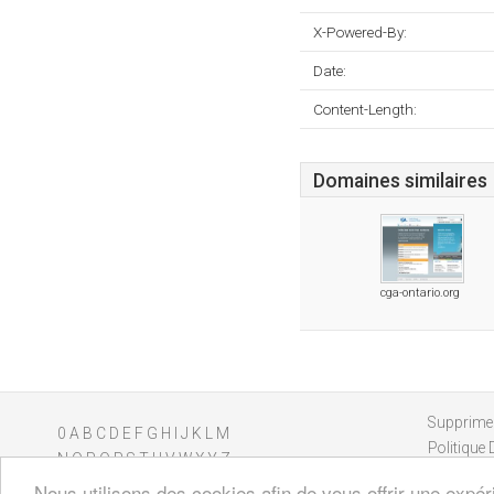
X-Powered-By:
Date:
Content-Length:
Domaines similaires
cga-ontario.org
Supprimer
0
A
B
C
D
E
F
G
H
I
J
K
L
M
Politique 
N
O
P
Q
R
S
T
U
V
W
X
Y
Z
Nous utilisons des cookies afin de vous offrir une expér