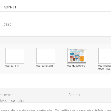
ASP.NET
--
7567
cga-paris.fr
cga-pdnet.org
cga-quebec.org
cga-rhone
expertises.
 site web
Contact
De Confidentialite
ience de navigation optimale. En utilisant notre site Web, vou