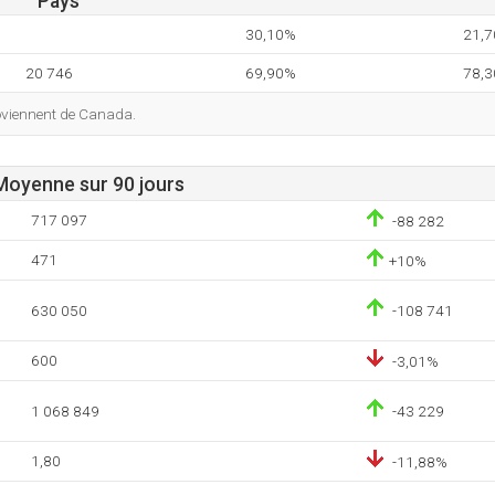
Pays
30,10%
21,
20 746
69,90%
78,
roviennent de Canada.
 Moyenne sur 90 jours
717 097
-88 282
471
+10%
630 050
-108 741
600
-3,01%
1 068 849
-43 229
1,80
-11,88%