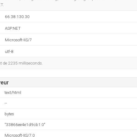
T.
66.38.130.30
ASP.NET
Microsoft-IIS/7
utf-8
st de 2235 milliseconds.
veur
text/html
--
bytes
"33866ee4e1d9cb1:0"
Microsoft-IIS/7.0