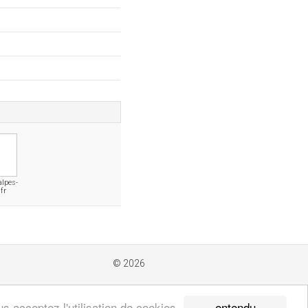
alpes-
fr
© 2026
entendu
s acceptez l'utilisation de cookies