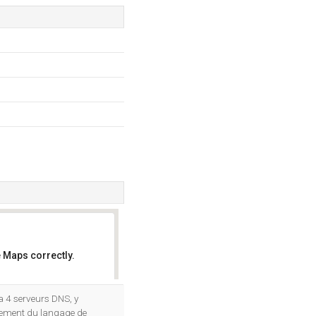
 Maps correctly.
OK
 a 4 serveurs DNS, y
nement du langage de