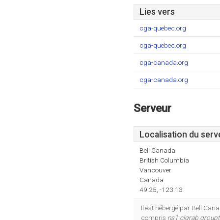
Lies vers
cga-quebec.org
cga-quebec.org
cga-canada.org
cga-canada.org
Serveur
Localisation du serv
Bell Canada
British Columbia
Vancouver
Canada
49.25, -123.13
Il est hébergé par Bell Cana
compris
ns1.clgrab.group