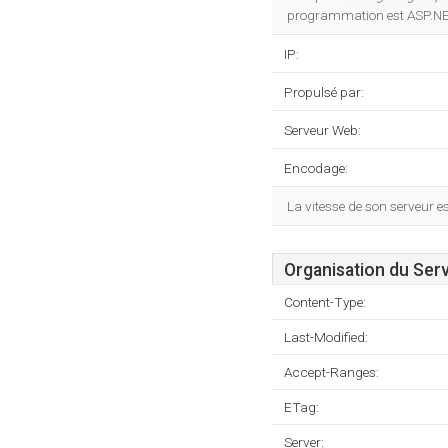
programmation est ASP.NE
IP:
Propulsé par:
Serveur Web:
Encodage:
La vitesse de son serveur e
Organisation du Ser
Content-Type:
Last-Modified:
Accept-Ranges:
ETag:
Server: