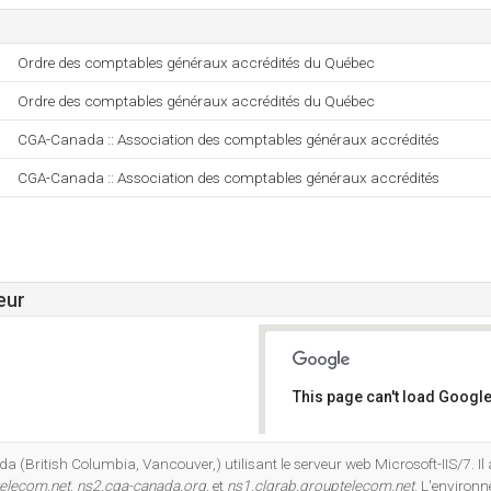
Ordre des comptables généraux accrédités du Québec
Ordre des comptables généraux accrédités du Québec
CGA-Canada :: Association des comptables généraux accrédités
CGA-Canada :: Association des comptables généraux accrédités
eur
This page can't load Google
Do you own this website?
da (British Columbia, Vancouver,) utilisant le serveur web Microsoft-IIS/7. Il
telecom.net
,
ns2.cga-canada.org
, et
ns1.clgrab.grouptelecom.net
. L'environ