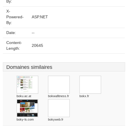
By:
X-
Powered-
ASP.NET
By:
Date:
--
Content-
20645
Length:
Domaines similaires
boku.ac.at
bokwafitness.fr
bokx.fr
boky-ls.com
bokyweb.fr