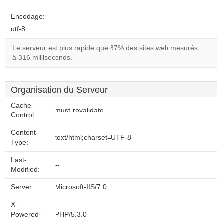
Encodage:
utf-8
Le serveur est plus rapide que 87% des sites web mesurés,
à 316 milliseconds.
Organisation du Serveur
Cache-
must-revalidate
Control:
Content-
text/html;charset=UTF-8
Type:
Last-
--
Modified:
Server:
Microsoft-IIS/7.0
X-
Powered-
PHP/5.3.0