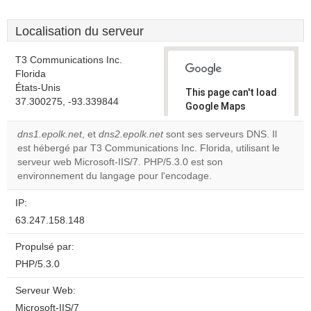
Localisation du serveur
T3 Communications Inc.
Florida
États-Unis
This page can't load
37.300275, -93.339844
Google Maps
correctly.
dns1.epolk.net
, et
dns2.epolk.net
sont ses serveurs DNS. Il
est hébergé par T3 Communications Inc. Florida, utilisant le
Do you
OK
serveur web Microsoft-IIS/7. PHP/5.3.0 est son
own this
website?
environnement du langage pour l'encodage.
IP:
63.247.158.148
Propulsé par:
PHP/5.3.0
Serveur Web:
Microsoft-IIS/7