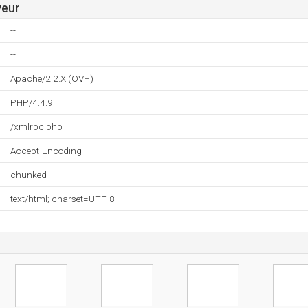
veur
--
--
Apache/2.2.X (OVH)
PHP/4.4.9
/xmlrpc.php
Accept-Encoding
chunked
text/html; charset=UTF-8