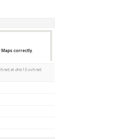
 Maps correctly.
OK
h.net
, et
dns15.ovh.net
.