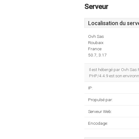
Serveur
Localisation du serv
Ovh Sas
Roubaix
France
50.7, 3.17
Il est hébergé par Ovh Sas
PHP/4.4.9 est son environ
IP:
Propulsé par:
Serveur Web:
Encodage: