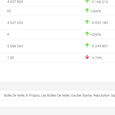
4 057 805
-5 156 212
62
+200%
3 527 303
-5 052 182
0
+200%
5 566 260
-5 249 857
1,30
-3,79%
Boîte De Veille, À Propos, Les Boîtes De Veille, Gautier Barbe, Reputation S