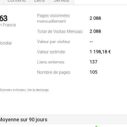
Contenu
Liens
Serveur
Pages visionnées
63
2 088
mensuellement
n France
2 088
Total de Visitas Mensais
--
Valeur par visiteur
ondial
1 198,18 €
Valeur estimée
137
Liens externes
105
Nombre de pages
 Données estimées, lire la décharge.
 Moyenne sur 90 jours