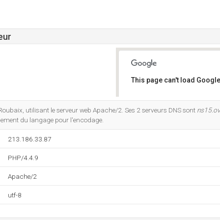
eur
This page can't load Google
Do you own this website?
 Roubaix, utilisant le serveur web Apache/2. Ses 2 serveurs DNS sont
ns15.ov
nement du langage pour l'encodage.
213.186.33.87
PHP/4.4.9
Apache/2
utf-8