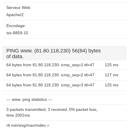
Serveur Web:
Apache/2
Encodage:
iso-8859-15
PING www. (81.80.118.230) 56(84) bytes
of data.
64 bytes from 81.80.118.230: icmp_seq=1 ttl=47
125 ms
64 bytes from 81.80.118.230: icmp_seq=2 ttl=47
127 ms
64 bytes from 81.80.118.230: icmp_seq=3 ttl=47
125 ms
--- www. ping statistics ---
3 packets transmitted, 3 received, 0% packet loss,
time 2001ms
rtt min/avg/max/mdev =