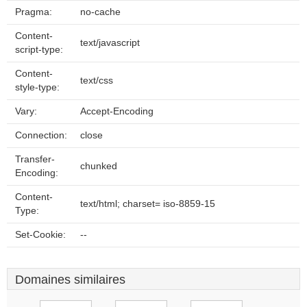
Pragma:
no-cache
Content-
text/javascript
script-type:
Content-
text/css
style-type:
Vary:
Accept-Encoding
Connection:
close
Transfer-
chunked
Encoding:
Content-
text/html; charset= iso-8859-15
Type:
Set-Cookie:
--
Domaines similaires