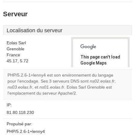
Serveur
Localisation du serveur
Eolas Sarl
Grenoble
France
This page can't load
45.17, 5.72
Google Maps
correctly.
PHP/5.2.6-1+lenny4 est son environnement du langage
pour l'encodage. Ses 3 serveurs DNS sont
ns02.eolas.fr
,
Do you
OK
ns03.eolas.fr
, et
ns01.eolas.fr
. Eolas Sarl Grenoble est
own this
website?
l'emplacement du serveur Apache/2.
IP:
81.80.118.230
Propulsé par:
PHP/5.2.6-1+lenny4