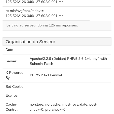
125.526/126.346/127.602/0.901 ms
rtt min/avg/max/mdev =
125.526/126.346/127.602/0.901 ms
Le ping au serveur donna 125 ms réponses.
Organisation du Serveur
Date:
--
Apache/2.2.9 (Debian) PHP/5.2.6-1+lenny4 with
Server:
Suhosin-Patch
X-Powered-
PHP/5.2.6-1+lenny4
By:
Set-Cookie:
--
Expires:
--
Cache-
no-store, no-cache, must-revalidate, post-
Control:
check=0, pre-check=0