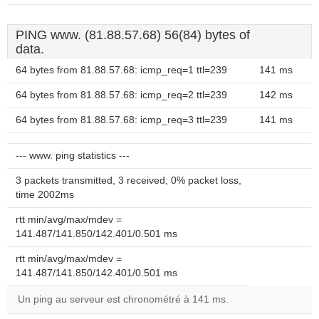
PING www. (81.88.57.68) 56(84) bytes of
data.
64 bytes from 81.88.57.68: icmp_req=1 ttl=239
141 ms
64 bytes from 81.88.57.68: icmp_req=2 ttl=239
142 ms
64 bytes from 81.88.57.68: icmp_req=3 ttl=239
141 ms
--- www. ping statistics ---
3 packets transmitted, 3 received, 0% packet loss,
time 2002ms
rtt min/avg/max/mdev =
141.487/141.850/142.401/0.501 ms
rtt min/avg/max/mdev =
141.487/141.850/142.401/0.501 ms
Un ping au serveur est chronométré à 141 ms.