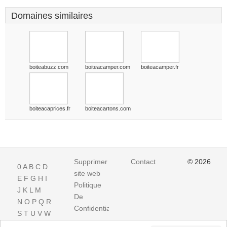
Domaines similaires
boiteabuzz.com
boiteacamper.com
boiteacamper.fr
boiteacaprices.fr
boiteacartons.com
Supprimer
Contact
© 2026
0
A
B
C
D
site web
E
F
G
H
I
Politique
J
K
L
M
De
N
O
P
Q
R
Confidentialite
S
T
U
V
W
X
Y
Z