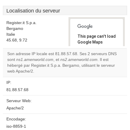
Localisation du serveur
Register.it S.p.a.
Bergamo
Italie
This page can't load
45.68, 9.72
Google Maps
correctly.
Son adresse IP locale est 81.88.57.68. Ses 2 serveurs DNS
sont
ns1.amenworld.com
, et
ns2.amenworld.com
. Il est
Do you
OK
hébergé par Register.it S.p.a. Bergamo, utilisant le serveur
own this
website?
web Apache/2.
IP:
81.88.57.68
Serveur Web:
Apache/2
Encodage:
iso-8859-1