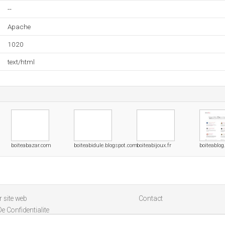
--
Apache
1020
text/html
boiteabazar.com
boiteabidule.blogspot.com
boiteabijoux.fr
boiteablog.
 site web
Contact
De Confidentialite