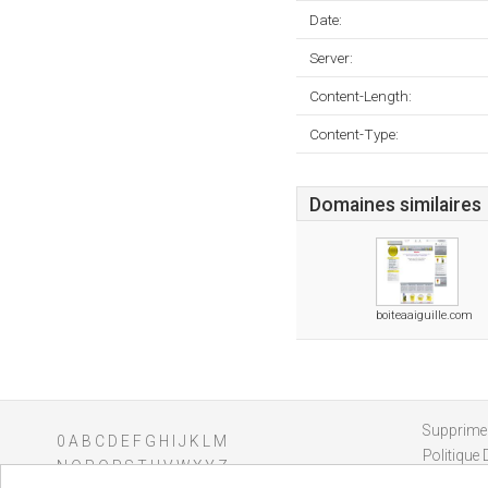
Date:
Server:
Content-Length:
Content-Type:
Domaines similaires
boiteaaiguille.com
Supprimer
0
A
B
C
D
E
F
G
H
I
J
K
L
M
Politique 
N
O
P
Q
R
S
T
U
V
W
X
Y
Z