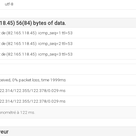
utf-8
8.45) 56(84) bytes of data.
.de (82.165.118.45): icmp_seq=1 ttl=53
.de (82.165.118.45): icmp_seq=2 ttl=53
.de (82.165.118.45): icmp_seq=3 ttl=53
eceived, 0% packet loss, time 1999ms
122.314/122.355/122.378/0.029 ms
122.314/122.355/122.378/0.029 ms
ronométré à 122 ms.
veur