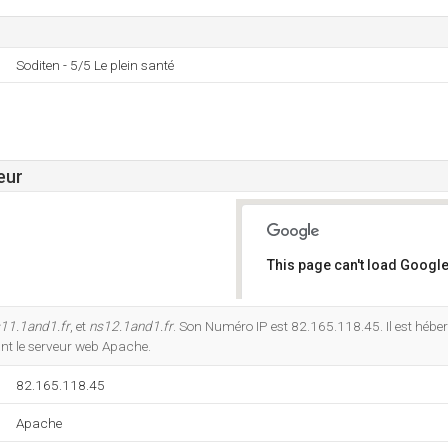
Soditen - 5/5 Le plein santé
eur
This page can't load Google
Do you own this website?
11.1and1.fr
, et
ns12.1and1.fr
. Son Numéro IP est 82.165.118.45. Il est héber
nt le serveur web Apache.
82.165.118.45
Apache