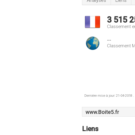
Analyses
Liens
3 515 2
Classement e
--
Classement M
Dernière mise à jour: 21-04-2018 .
www.Boite5.fr
Liens