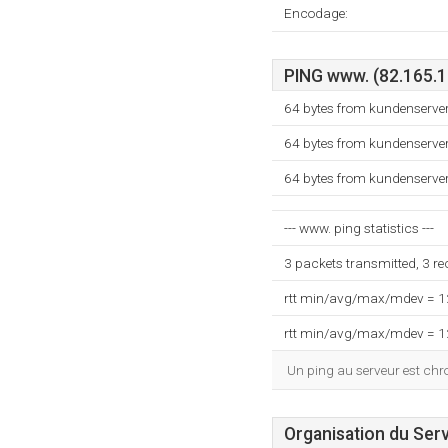
Encodage:
PING www. (82.165.11
64 bytes from kundenserver
64 bytes from kundenserver
64 bytes from kundenserver
--- www. ping statistics ---
3 packets transmitted, 3 r
rtt min/avg/max/mdev = 
rtt min/avg/max/mdev = 
Un ping au serveur est ch
Organisation du Ser