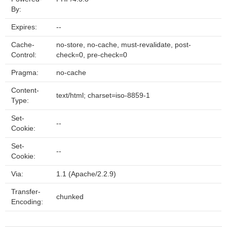
By:
Expires:
--
Cache-
no-store, no-cache, must-revalidate, post-
Control:
check=0, pre-check=0
Pragma:
no-cache
Content-
text/html; charset=iso-8859-1
Type:
Set-
--
Cookie:
Set-
--
Cookie:
Via:
1.1 (Apache/2.2.9)
Transfer-
chunked
Encoding: