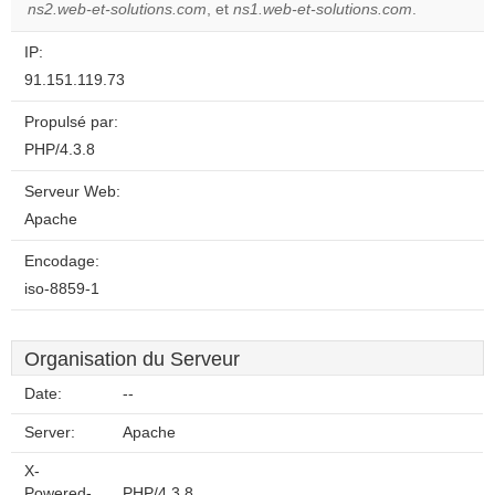
website?
ns2.web-et-solutions.com
, et
ns1.web-et-solutions.com
.
IP:
91.151.119.73
Propulsé par:
PHP/4.3.8
Serveur Web:
Apache
Encodage:
iso-8859-1
Organisation du Serveur
Date:
--
Server:
Apache
X-
Powered-
PHP/4.3.8