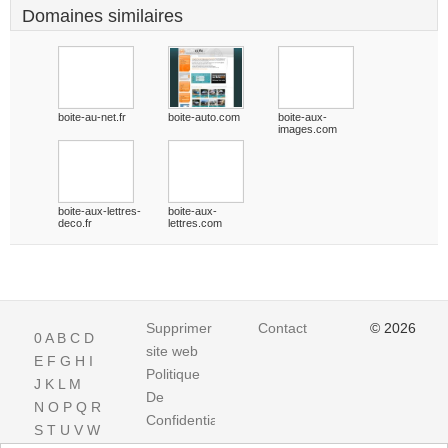
Domaines similaires
boite-au-net.fr
boite-auto.com
boite-aux-
images.com
boite-aux-lettres-
boite-aux-
deco.fr
lettres.com
Supprimer
Contact
© 2026
0
A
B
C
D
site web
E
F
G
H
I
Politique
J
K
L
M
De
N
O
P
Q
R
Confidentialite
S
T
U
V
W