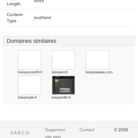
8059
Length:
Content-
text/html
Type:
Domaines similaires
boispassion59.fr
boispeint.fr
boispeladeau.com
boispeople.fr
boispetrifie.fr
Supprimer
Contact
© 2026
0
A
B
C
D
site web