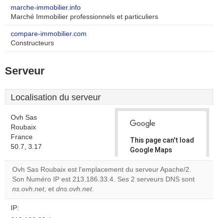
marche-immobilier.info
Marché Immobilier professionnels et particuliers
compare-immobilier.com
Constructeurs
Serveur
Localisation du serveur
Ovh Sas
Roubaix
France
This page can't load
50.7, 3.17
Google Maps
correctly.
Ovh Sas Roubaix est l'emplacement du serveur Apache/2.
Son Numéro IP est 213.186.33.4. Ses 2 serveurs DNS sont
Do you
OK
ns.ovh.net
, et
dns.ovh.net
.
own this
website?
IP: