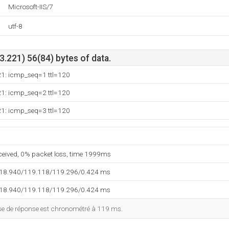
Microsoft-IIS/7
utf-8
.221) 56(84) bytes of data.
21: icmp_seq=1 ttl=120
21: icmp_seq=2 ttl=120
21: icmp_seq=3 ttl=120
eceived, 0% packet loss, time 1999ms
118.940/119.118/119.296/0.424 ms
118.940/119.118/119.296/0.424 ms
esse de réponse est chronométré à 119 ms.