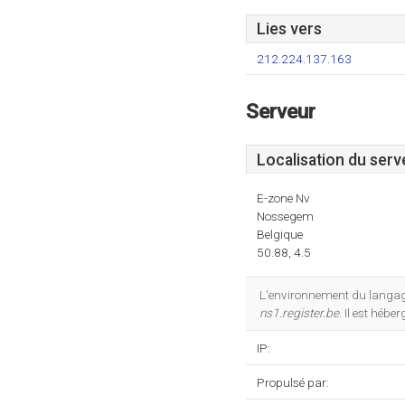
Lies vers
212.224.137.163
Serveur
Localisation du serv
E-zone Nv
Nossegem
Belgique
50.88, 4.5
L'environnement du langag
ns1.register.be
. Il est héb
IP:
Propulsé par: