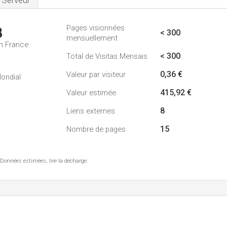
Serveur
Pages visionnées
3
< 300
mensuellement
n France
< 300
Total de Visitas Mensais
0,36 €
Valeur par visiteur
ondial
415,92 €
Valeur estimée
8
Liens externes
15
Nombre de pages
 Données estimées, lire la décharge.