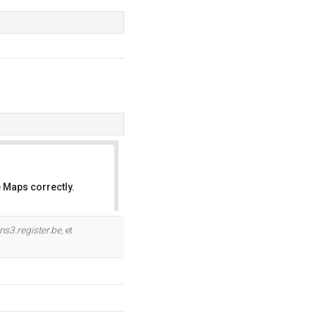
 Maps correctly.
OK
ns3.register.be
, et