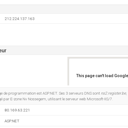
212.224.137.163
eur
This page can't load Google
Do you own this website?
e de programmation est ASP.NET. Ses 3 serveurs DNS sont
ns2.register.be
,
ergé par E-zone Nv Nossegem, utilisant le serveur web Microsoft-IIS/7.
80.169.63.221
ASP.NET