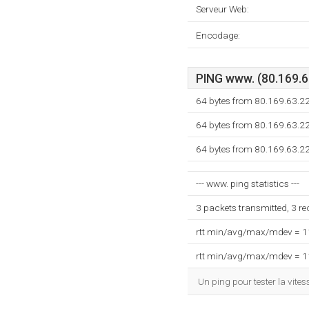
Serveur Web:
Encodage:
PING www. (80.169.63
64 bytes from 80.169.63.2
64 bytes from 80.169.63.2
64 bytes from 80.169.63.2
--- www. ping statistics ---
3 packets transmitted, 3 r
rtt min/avg/max/mdev = 
rtt min/avg/max/mdev = 
Un ping pour tester la vit