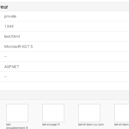
veur
private
1349
text/html
Microsoft-IIS/7.5
--
ASP.NET
--
bel-
bel-escape.fr
bel-et-bien-vu.com
bel-et-bien
encadrement.fr