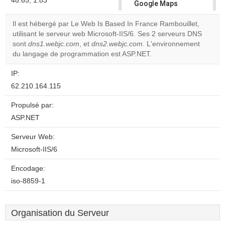
48.65, 1.83
Google Maps
correctly.
Il est hébergé par Le Web Is Based In France Rambouillet,
utilisant le serveur web Microsoft-IIS/6. Ses 2 serveurs DNS
Do you
OK
sont
dns1.webjc.com
, et
dns2.webjc.com
own this
. L'environnement
website?
du langage de programmation est ASP.NET.
IP:
62.210.164.115
Propulsé par:
ASP.NET
Serveur Web:
Microsoft-IIS/6
Encodage:
iso-8859-1
Organisation du Serveur