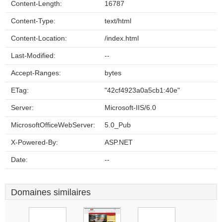
Content-Length:
16787
Content-Type:
text/html
Content-Location:
/index.html
Last-Modified:
--
Accept-Ranges:
bytes
ETag:
"42cf4923a0a5cb1:40e"
Server:
Microsoft-IIS/6.0
MicrosoftOfficeWebServer:
5.0_Pub
X-Powered-By:
ASP.NET
Date:
--
Domaines similaires