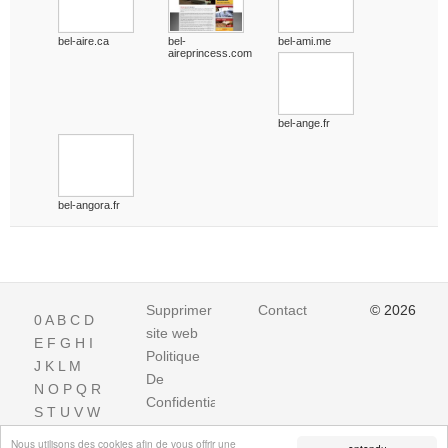
bel-aire.ca
bel-
bel-ami.me
aireprincess.com
bel-ange.fr
bel-angora.fr
Supprimer
Contact
© 2026
0
A
B
C
D
site web
E
F
G
H
I
Politique
J
K
L
M
De
N
O
P
Q
R
Confidentialite
S
T
U
V
W
X
Y
Z
Nous utilisons des cookies afin de vous offrir une