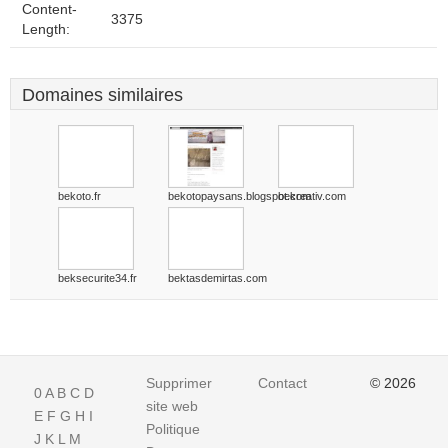
Content-
3375
Length:
Domaines similaires
bekoto.fr
bekotopaysans.blogspot.com
bekreativ.com
beksecurite34.fr
bektasdemirtas.com
Supprimer
Contact
© 2026
0
A
B
C
D
site web
E
F
G
H
I
Politique
J
K
L
M