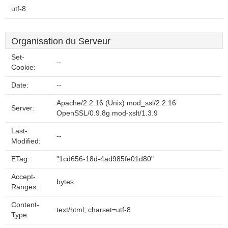
utf-8
Organisation du Serveur
Set-
--
Cookie:
Date:
--
Apache/2.2.16 (Unix) mod_ssl/2.2.16
Server:
OpenSSL/0.9.8g mod-xslt/1.3.9
Last-
--
Modified:
ETag:
"1cd656-18d-4ad985fe01d80"
Accept-
bytes
Ranges:
Content-
text/html; charset=utf-8
Type: