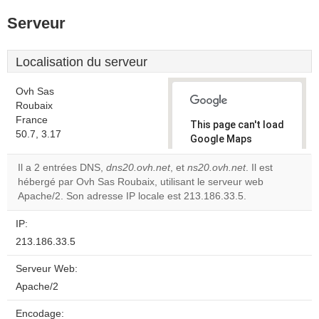
Serveur
Localisation du serveur
Ovh Sas
Roubaix
France
This page can't load
50.7, 3.17
Google Maps
correctly.
Il a 2 entrées DNS,
dns20.ovh.net
, et
ns20.ovh.net
. Il est
hébergé par Ovh Sas Roubaix, utilisant le serveur web
Do you
OK
Apache/2. Son adresse IP locale est 213.186.33.5.
own this
website?
IP:
213.186.33.5
Serveur Web:
Apache/2
Encodage: