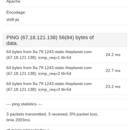
Apache
Encodage:
shift-jis
PING (67.18.121.138) 56(84) bytes of
data.
64 bytes from 8a.79.1243.static.theplanet.com
24.2 ms
(67.18.121.138): icmp_req=1 ttl=54
64 bytes from 8a.79.1243.static.theplanet.com
22.7 ms
(67.18.121.138): icmp_req=2 ttl=54
64 bytes from 8a.79.1243.static.theplanet.com
23.2 ms
(67.18.121.138): icmp_req=3 ttl=54
--- ping statistics ---
3 packets transmitted, 3 received, 0% packet loss,
time 2003ms