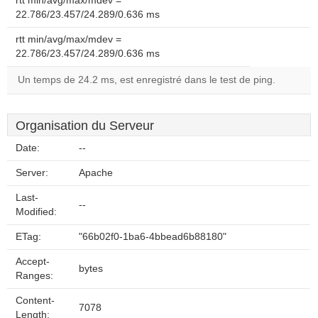
rtt min/avg/max/mdev =
22.786/23.457/24.289/0.636 ms
rtt min/avg/max/mdev =
22.786/23.457/24.289/0.636 ms
Un temps de 24.2 ms, est enregistré dans le test de ping.
Organisation du Serveur
Date:
--
Server:
Apache
Last-
--
Modified:
ETag:
"66b02f0-1ba6-4bbead6b88180"
Accept-
bytes
Ranges:
Content-
7078
Length: