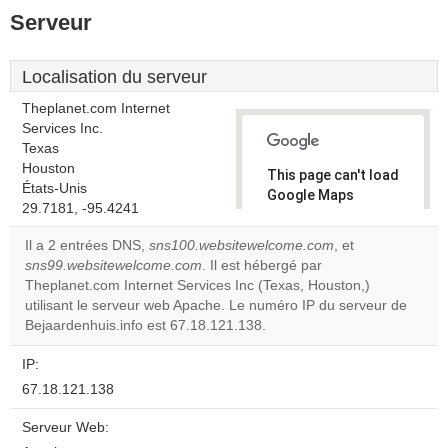
Serveur
Localisation du serveur
Theplanet.com Internet
Services Inc.
Texas
Houston
This page can't load
États-Unis
Google Maps
29.7181, -95.4241
correctly.
Il a 2 entrées DNS,
sns100.websitewelcome.com
, et
Do you
sns99.websitewelcome.com
. Il est hébergé par
OK
own this
Theplanet.com Internet Services Inc (Texas, Houston,)
website?
utilisant le serveur web Apache. Le numéro IP du serveur de
Bejaardenhuis.info est 67.18.121.138.
IP:
67.18.121.138
Serveur Web: