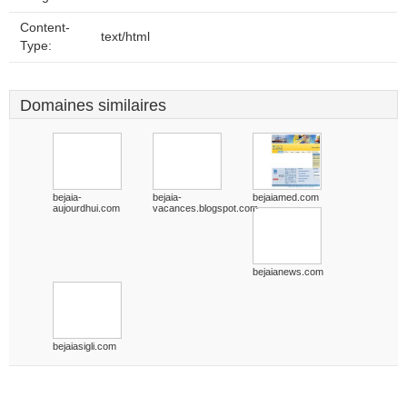
Content-
text/html
Type:
Domaines similaires
bejaia-
bejaia-
bejaiamed.com
aujourdhui.com
vacances.blogspot.com
bejaianews.com
bejaiasigli.com