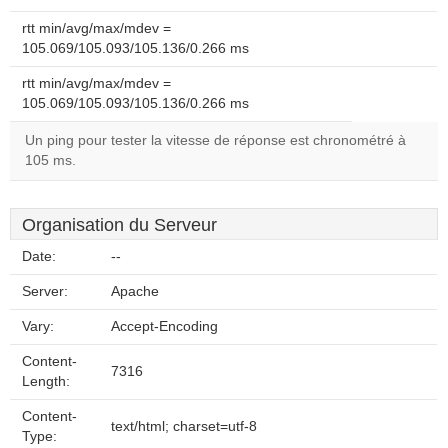
rtt min/avg/max/mdev =
105.069/105.093/105.136/0.266 ms
rtt min/avg/max/mdev =
105.069/105.093/105.136/0.266 ms
Un ping pour tester la vitesse de réponse est chronométré à
105 ms.
Organisation du Serveur
Date:
--
Server:
Apache
Vary:
Accept-Encoding
Content-
7316
Length:
Content-
text/html; charset=utf-8
Type: