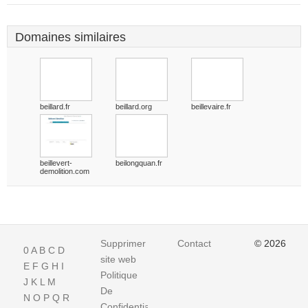
Domaines similaires
beillard.fr
beillard.org
beillevaire.fr
beillevert-
beilongquan.fr
demolition.com
Supprimer
Contact
© 2026
0
A
B
C
D
site web
E
F
G
H
I
Politique
J
K
L
M
De
N
O
P
Q
R
Confidentialite