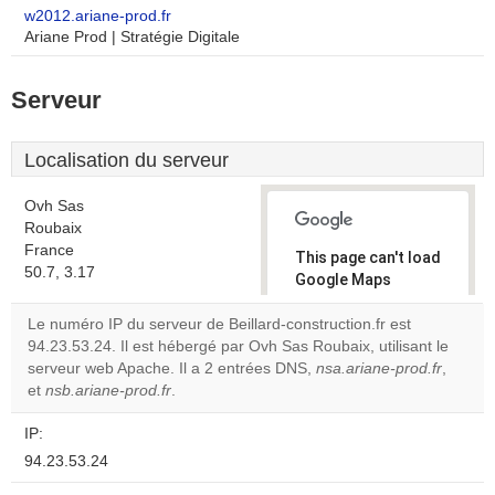
w2012.ariane-prod.fr
Ariane Prod | Stratégie Digitale
Serveur
Localisation du serveur
Ovh Sas
Roubaix
France
This page can't load
50.7, 3.17
Google Maps
correctly.
Le numéro IP du serveur de Beillard-construction.fr est
94.23.53.24. Il est hébergé par Ovh Sas Roubaix, utilisant le
Do you
OK
serveur web Apache. Il a 2 entrées DNS,
own this
nsa.ariane-prod.fr
,
website?
et
nsb.ariane-prod.fr
.
IP:
94.23.53.24