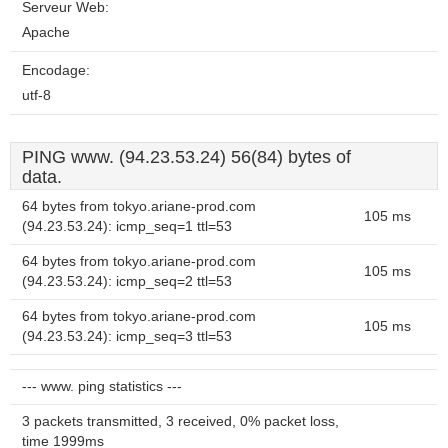
Serveur Web:
Apache
Encodage:
utf-8
PING www. (94.23.53.24) 56(84) bytes of
data.
64 bytes from tokyo.ariane-prod.com
105 ms
(94.23.53.24): icmp_seq=1 ttl=53
64 bytes from tokyo.ariane-prod.com
105 ms
(94.23.53.24): icmp_seq=2 ttl=53
64 bytes from tokyo.ariane-prod.com
105 ms
(94.23.53.24): icmp_seq=3 ttl=53
--- www. ping statistics ---
3 packets transmitted, 3 received, 0% packet loss,
time 1999ms