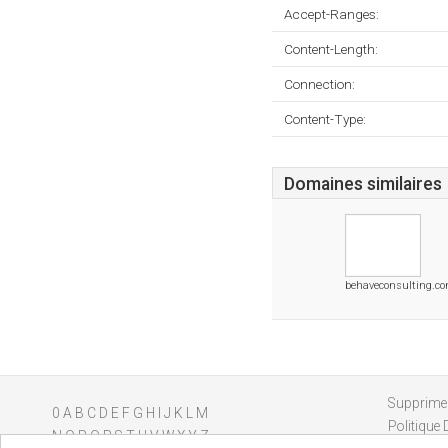
Accept-Ranges:
Content-Length:
Connection:
Content-Type:
Domaines similaires
behaveconsulting.c
Supprimer
0
A
B
C
D
E
F
G
H
I
J
K
L
M
Politique 
N
O
P
Q
R
S
T
U
V
W
X
Y
Z