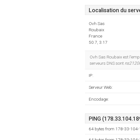
Localisation du serv
Ovh Sas
Roubaix
France
50.7, 3.17
Ovh Sas Roubaix est l'emp
serveurs DNS sont
ns21200
IP:
Serveur Web:
Encodage:
PING (178.33.104.189
64 bytes from 178-33-104-
64 bytes from 178-33-104-