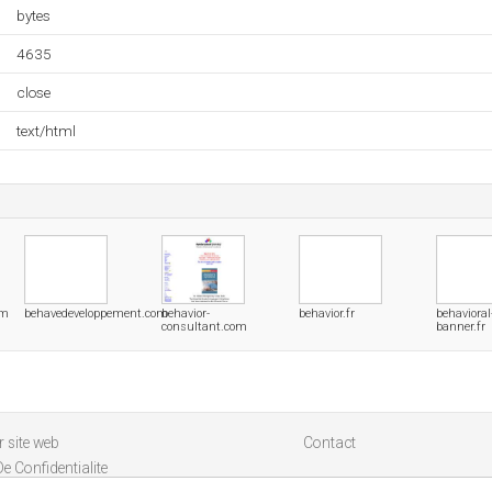
bytes
4635
close
text/html
om
behavedeveloppement.com
behavior-
behavior.fr
behavioral
consultant.com
banner.fr
 site web
Contact
De Confidentialite