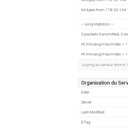
64 bytes from 178-33-104-
--- ping statistics ---
3 packets transmitted, 3 r
rtt min/avg/max/mdev = 
rtt min/avg/max/mdev = 
Le ping au serveur donna 
Organisation du Ser
Date:
Server:
Last-Modified:
ETag: