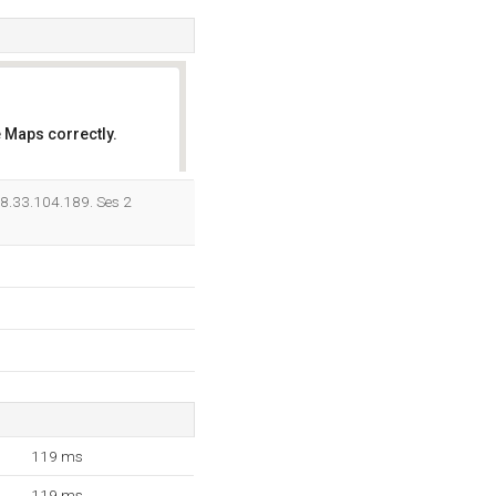
 Maps correctly.
OK
78.33.104.189. Ses 2
119 ms
119 ms