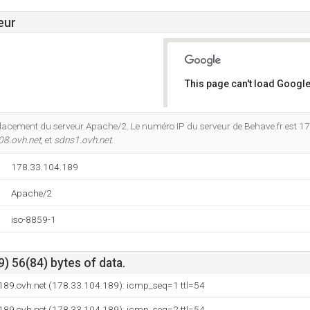
eur
This page can't load Google
Do you own this website?
lacement du serveur Apache/2. Le numéro IP du serveur de Behave.fr est 1
8.ovh.net
, et
sdns1.ovh.net
.
178.33.104.189
Apache/2
iso-8859-1
) 56(84) bytes of data.
189.ovh.net (178.33.104.189): icmp_seq=1 ttl=54
189.ovh.net (178.33.104.189): icmp_seq=2 ttl=54