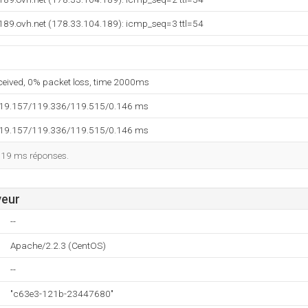
189.ovh.net (178.33.104.189): icmp_seq=3 ttl=54
eceived, 0% packet loss, time 2000ms
119.157/119.336/119.515/0.146 ms
119.157/119.336/119.515/0.146 ms
119 ms réponses.
veur
--
Apache/2.2.3 (CentOS)
--
"c63e3-121b-23447680"