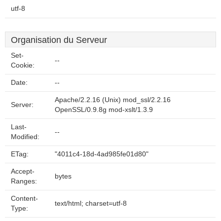
utf-8
Organisation du Serveur
Set-
--
Cookie:
Date:
--
Apache/2.2.16 (Unix) mod_ssl/2.2.16
Server:
OpenSSL/0.9.8g mod-xslt/1.3.9
Last-
--
Modified:
ETag:
"4011c4-18d-4ad985fe01d80"
Accept-
bytes
Ranges:
Content-
text/html; charset=utf-8
Type: