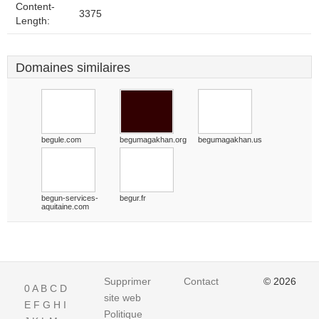
Content-
3375
Length:
Domaines similaires
begule.com
begumagakhan.org
begumagakhan.us
begun-services-
begur.fr
aquitaine.com
Supprimer
Contact
© 2026
0
A
B
C
D
site web
E
F
G
H
I
Politique