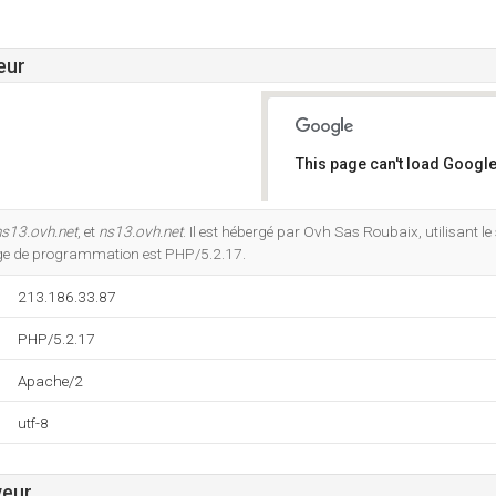
eur
This page can't load Google
Do you own this website?
s13.ovh.net
, et
ns13.ovh.net
. Il est hébergé par Ovh Sas Roubaix, utilisant 
ge de programmation est PHP/5.2.17.
213.186.33.87
PHP/5.2.17
Apache/2
utf-8
veur