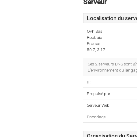
Serveur
Localisation du serv
Ovh Sas
Roubaix
France
50.7, 3.17
Ses 2 serveurs DNS sont
dn
L'environnement du langa
IP:
Propulsé par:
Serveur Web:
Encodage:
Organisation du Ser