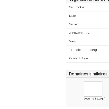
Set-Cookie:
Date:
Server:
X-Powered-By:
Vary:
Transfer-Encoding:
Content-Type:
Domaines similaires
beguin-billecocq.fr