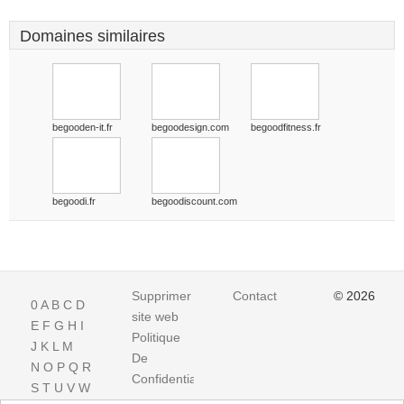
Domaines similaires
begooden-it.fr
begoodesign.com
begoodfitness.fr
begoodi.fr
begoodiscount.com
Supprimer
Contact
© 2026
0
A
B
C
D
site web
E
F
G
H
I
Politique
J
K
L
M
De
N
O
P
Q
R
Confidentialite
S
T
U
V
W