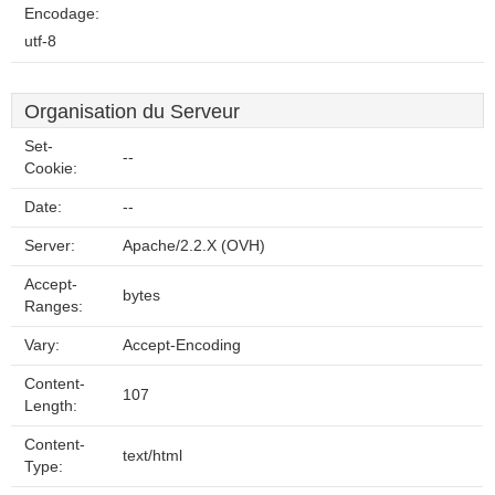
Encodage:
utf-8
Organisation du Serveur
Set-
--
Cookie:
Date:
--
Server:
Apache/2.2.X (OVH)
Accept-
bytes
Ranges:
Vary:
Accept-Encoding
Content-
107
Length:
Content-
text/html
Type: