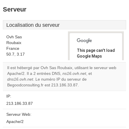
Serveur
Localisation du serveur
Ovh Sas
Roubaix
France
This page can't load
50.7, 3.17
Google Maps
correctly.
Il est hébergé par Ovh Sas Roubaix, utilisant le serveur web
Apache/2. Il a 2 entrées DNS,
ns16.ovh.net
, et
Do you
OK
dns16.ovh.net
. Le numéro IP du serveur de
own this
website?
Begoodconsulting.fr est 213.186.33.87.
IP:
213.186.33.87
Serveur Web:
Apache/2