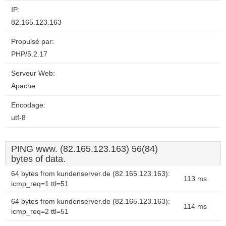
IP:
82.165.123.163
Propulsé par:
PHP/5.2.17
Serveur Web:
Apache
Encodage:
utf-8
PING www. (82.165.123.163) 56(84)
bytes of data.
64 bytes from kundenserver.de (82.165.123.163):
113 ms
icmp_req=1 ttl=51
64 bytes from kundenserver.de (82.165.123.163):
114 ms
icmp_req=2 ttl=51