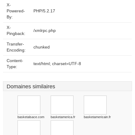
X-
Powered-
PHP/5.2.17
By:
X-
/xmlrpc.php
Pingback:
Transfer-
chunked
Encoding:
Content-
text/html; charset=UTF-8
Type:
Domaines similaires
basketalsace.com
basketamerica.fr
basketamericain.fr