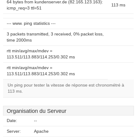
64 bytes from kundenserver.de (82.165.123.163):
113 ms
icmp_req=3 ttl=51
--- www. ping statistics ---
3 packets transmitted, 3 received, 0% packet loss,
time 2000ms
rtt min/avg/max/mdev =
113.511/113.883/114.253/0.302 ms
rtt min/avg/max/mdev =
113.511/113.883/114.253/0.302 ms
Un ping pour tester la vitesse de réponse est chronométré à
113 ms.
Organisation du Serveur
Date:
--
Server:
Apache