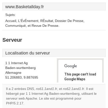
www.Basketallday.fr
Sujets:
Accueil, L'ÉvÉnement, RÉsultat, Dossier De Presse,
Communiqué, et Revue De Presse.
Serveur
Localisation du serveur
1 1 Internet Ag
Baden-wurttemberg
Allemagne
This page can't load
51.206883, 9.887695
Google Maps
correctly.
Il a 2 entrées DNS,
ns61.1and1.fr
, et
ns62.1and1.fr
. Il est
hébergé par 1 1 Internet Ag Baden-wurttemberg, utilisant le
Do you
OK
serveur web Apache. Le site est programmé pour
own this
website?
PHP/5.2.17.