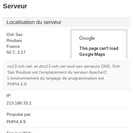
Serveur
Localisation du serveur
Ovh Sas
Roubaix
France
This page can't load
50.7, 3.17
Google Maps
correctly.
ns13.ovh.net
, et
dns13.ovh.net
sont ses serveurs DNS. Ovh
Sas Roubaix est l'emplacement du serveur Apache/2.
Do you
OK
L'environnement du langage de programmation est
own this
website?
PHP/4.4.9.
IP:
213.186.33.2
Propulsé par:
PHP/4.4.9