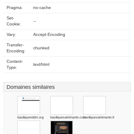
Pragma:
no-cache
Set-
--
Cookie:
Vary:
Accept-Encoding
Transfer-
chunked
Encoding:
Content-
text/html
Type:
Domaines similaires
basiliquenddm.org
basiliquesaintmartin.com
basiliquesaintmartin.fr