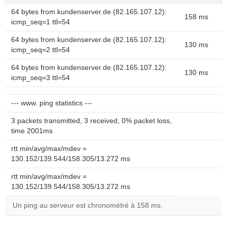
64 bytes from kundenserver.de (82.165.107.12):
158 ms
icmp_seq=1 ttl=54
64 bytes from kundenserver.de (82.165.107.12):
130 ms
icmp_seq=2 ttl=54
64 bytes from kundenserver.de (82.165.107.12):
130 ms
icmp_seq=3 ttl=54
--- www. ping statistics ---
3 packets transmitted, 3 received, 0% packet loss,
time 2001ms
rtt min/avg/max/mdev =
130.152/139.544/158.305/13.272 ms
rtt min/avg/max/mdev =
130.152/139.544/158.305/13.272 ms
Un ping au serveur est chronométré à 158 ms.