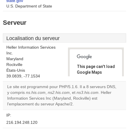
state.gov
U.S. Department of State
Serveur
Localisation du serveur
Heller Information Services
Inc.
Maryland
Rockville
This page can't load
États-Unis
Google Maps
39.0839, -77.1534
correctly.
Le site est programmé pour PHP/5.1.6. Il a 8 serveurs DNS,
Do you
y compris
ns.his.com
,
ns2.his.com
, et
ns3.his.com
. Heller
OK
own this
Information Services Inc (Maryland, Rockville) est
website?
l'emplacement du serveur Apache/2.
IP:
216.194.248.120