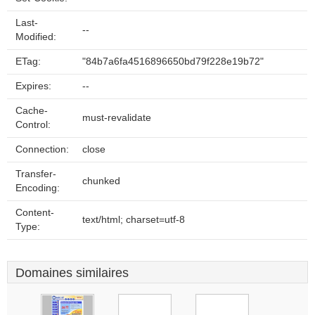
Last-
--
Modified:
ETag:
"84b7a6fa4516896650bd79f228e19b72"
Expires:
--
Cache-
must-revalidate
Control:
Connection:
close
Transfer-
chunked
Encoding:
Content-
text/html; charset=utf-8
Type:
Domaines similaires