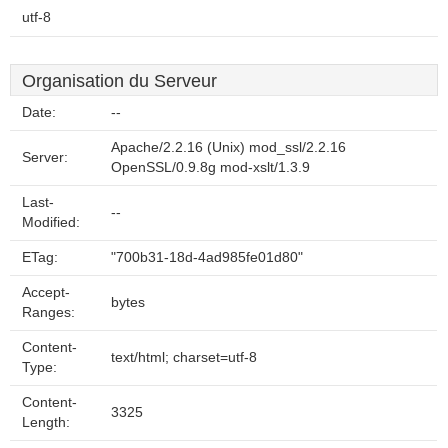
utf-8
Organisation du Serveur
Date:
--
Apache/2.2.16 (Unix) mod_ssl/2.2.16
Server:
OpenSSL/0.9.8g mod-xslt/1.3.9
Last-
--
Modified:
ETag:
"700b31-18d-4ad985fe01d80"
Accept-
bytes
Ranges:
Content-
text/html; charset=utf-8
Type:
Content-
3325
Length: