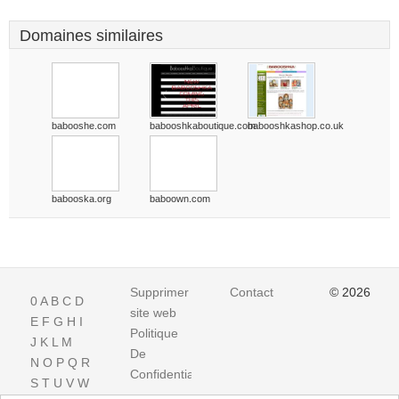
Domaines similaires
babooshe.com
babooshkaboutique.com
babooshkashop.co.uk
babooska.org
baboown.com
Supprimer
Contact
© 2026
0
A
B
C
D
site web
E
F
G
H
I
Politique
J
K
L
M
De
N
O
P
Q
R
Confidentialite
S
T
U
V
W