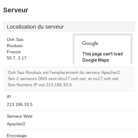
Serveur
Localisation du serveur
Ovh Sas
Roubaix
France
This page can't load
50.7, 3.17
Google Maps
correctly.
Ovh Sas Roubaix est l'emplacement du serveur Apache/2.
Ses 2 serveurs DNS sont
dns17.ovh.net
, et
ns17.ovh.net
.
Do you
OK
Son Numéro IP est 213.186.33.5.
own this
website?
IP:
213.186.33.5
Serveur Web:
Apache/2
Encodage: