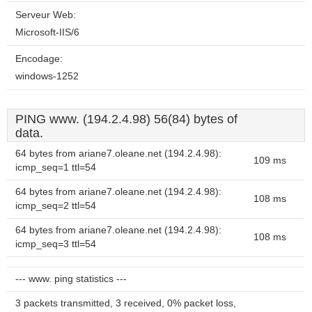
Serveur Web:
Microsoft-IIS/6
Encodage:
windows-1252
PING www. (194.2.4.98) 56(84) bytes of
data.
64 bytes from ariane7.oleane.net (194.2.4.98):
109 ms
icmp_seq=1 ttl=54
64 bytes from ariane7.oleane.net (194.2.4.98):
108 ms
icmp_seq=2 ttl=54
64 bytes from ariane7.oleane.net (194.2.4.98):
108 ms
icmp_seq=3 ttl=54
--- www. ping statistics ---
3 packets transmitted, 3 received, 0% packet loss,