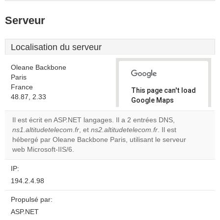
Serveur
Localisation du serveur
Oleane Backbone
Paris
France
This page can't load
48.87, 2.33
Google Maps
correctly.
Il est écrit en ASP.NET langages. Il a 2 entrées DNS,
ns1.altitudetelecom.fr
, et
ns2.altitudetelecom.fr
. Il est
Do you
OK
hébergé par Oleane Backbone Paris, utilisant le serveur
own this
website?
web Microsoft-IIS/6.
IP:
194.2.4.98
Propulsé par:
ASP.NET