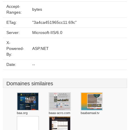
Accept-
bytes
Ranges:
ETag:
"3a4ca451965cc11:69c"
Server:
Microsoft-IIS/6.0
X-
Powered-
ASP.NET
By:
Date:
--
Domaines similaires
baa.org
baaa-acro.com
baabamaal.tv