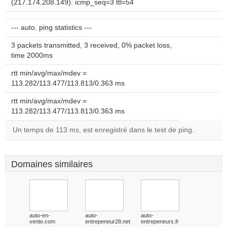
(217.174.208.149): icmp_seq=3 ttl=54
--- auto. ping statistics ---
3 packets transmitted, 3 received, 0% packet loss,
time 2000ms
rtt min/avg/max/mdev =
113.282/113.477/113.813/0.363 ms
rtt min/avg/max/mdev =
113.282/113.477/113.813/0.363 ms
Un temps de 113 ms, est enregistré dans le test de ping.
Domaines similaires
auto-en-
auto-
auto-
vente.com
entrepeneur28.net
entrepeneurs.fr