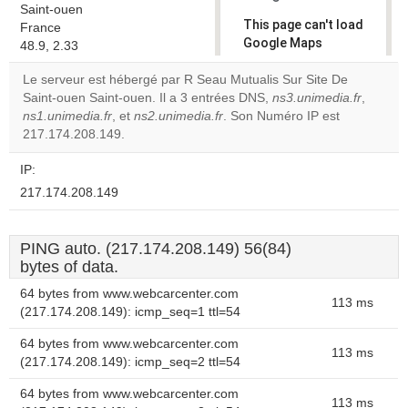
Saint-ouen
This page can't load
France
Google Maps
48.9, 2.33
correctly.
Le serveur est hébergé par R Seau Mutualis Sur Site De
Saint-ouen Saint-ouen. Il a 3 entrées DNS,
ns3.unimedia.fr
,
Do you
OK
ns1.unimedia.fr
, et
ns2.unimedia.fr
. Son Numéro IP est
own this
website?
217.174.208.149.
IP:
217.174.208.149
PING auto. (217.174.208.149) 56(84)
bytes of data.
64 bytes from www.webcarcenter.com
113 ms
(217.174.208.149): icmp_seq=1 ttl=54
64 bytes from www.webcarcenter.com
113 ms
(217.174.208.149): icmp_seq=2 ttl=54
64 bytes from www.webcarcenter.com
113 ms