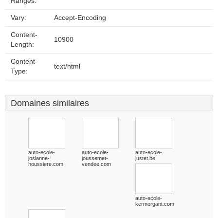
Ranges:
Vary:
Accept-Encoding
Content-
10900
Length:
Content-
text/html
Type:
Domaines similaires
auto-ecole-
auto-ecole-
auto-ecole-
josianne-
joussemet-
justet.be
houssiere.com
vendee.com
auto-ecole-
kermorgant.com