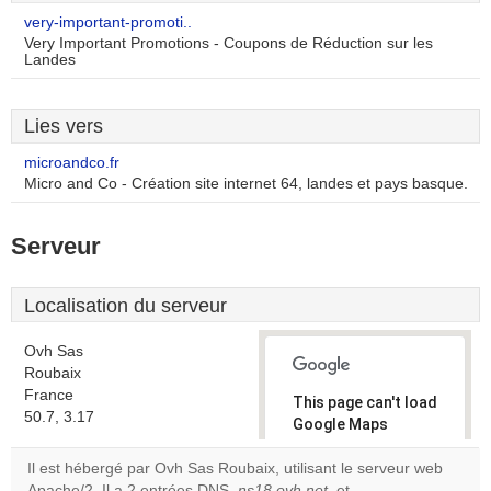
very-important-promoti..
Very Important Promotions - Coupons de Réduction sur les
Landes
Lies vers
microandco.fr
Micro and Co - Création site internet 64, landes et pays basque.
Serveur
Localisation du serveur
Ovh Sas
Roubaix
France
This page can't load
50.7, 3.17
Google Maps
correctly.
Il est hébergé par Ovh Sas Roubaix, utilisant le serveur web
Apache/2. Il a 2 entrées DNS,
ns18.ovh.net
, et