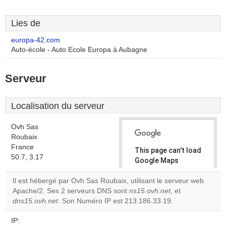
Lies de
europa-42.com
Auto-école - Auto Ecole Europa à Aubagne
Serveur
Localisation du serveur
Ovh Sas
Roubaix
France
This page can't load
50.7, 3.17
Google Maps
correctly.
Il est hébergé par Ovh Sas Roubaix, utilisant le serveur web
Apache/2. Ses 2 serveurs DNS sont
ns15.ovh.net
, et
Do you
OK
dns15.ovh.net
. Son Numéro IP est 213.186.33.19.
own this
website?
IP: