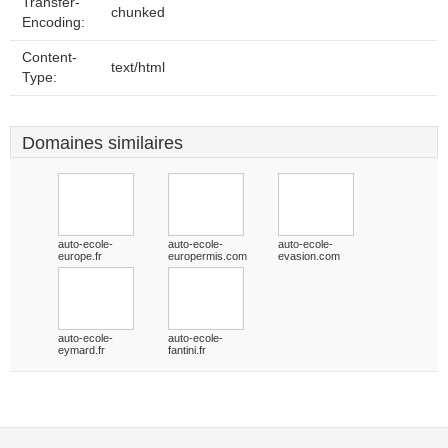
Transfer-
chunked
Encoding:
Content-
text/html
Type:
Domaines similaires
auto-ecole-
auto-ecole-
auto-ecole-
europe.fr
europermis.com
evasion.com
auto-ecole-
auto-ecole-
eymard.fr
fantini.fr