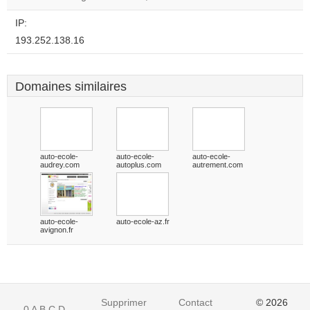
IP:
193.252.138.16
Domaines similaires
auto-ecole-
auto-ecole-
auto-ecole-
audrey.com
autoplus.com
autrement.com
auto-ecole-
auto-ecole-az.fr
avignon.fr
Supprimer
Contact
© 2026
0
A
B
C
D