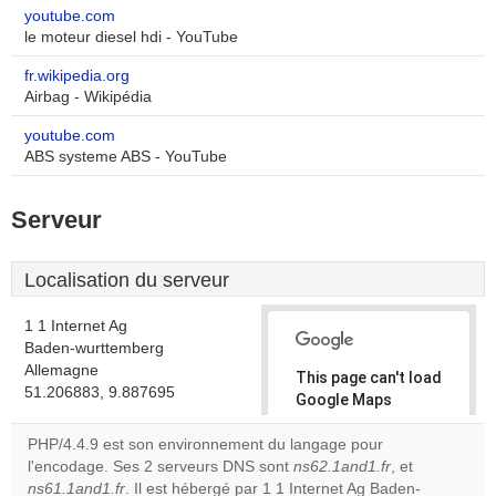
youtube.com
le moteur diesel hdi - YouTube
fr.wikipedia.org
Airbag - Wikipédia
youtube.com
ABS systeme ABS - YouTube
Serveur
Localisation du serveur
1 1 Internet Ag
Baden-wurttemberg
Allemagne
This page can't load
51.206883, 9.887695
Google Maps
correctly.
PHP/4.4.9 est son environnement du langage pour
l'encodage. Ses 2 serveurs DNS sont
ns62.1and1.fr
, et
Do you
OK
ns61.1and1.fr
. Il est hébergé par 1 1 Internet Ag Baden-
own this