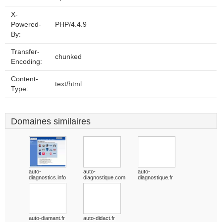
X-
Powered-
PHP/4.4.9
By:
Transfer-
chunked
Encoding:
Content-
text/html
Type:
Domaines similaires
auto-
auto-
auto-
diagnostics.info
diagnostique.com
diagnostique.fr
auto-diamant.fr
auto-didact.fr