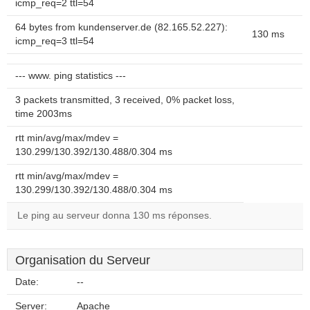
icmp_req=2 ttl=54
64 bytes from kundenserver.de (82.165.52.227):
130 ms
icmp_req=3 ttl=54
--- www. ping statistics ---
3 packets transmitted, 3 received, 0% packet loss,
time 2003ms
rtt min/avg/max/mdev =
130.299/130.392/130.488/0.304 ms
rtt min/avg/max/mdev =
130.299/130.392/130.488/0.304 ms
Le ping au serveur donna 130 ms réponses.
Organisation du Serveur
Date:
--
Server:
Apache