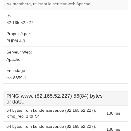
website?
wurttemberg, utilisant le serveur web Apache.
IP:
82.165.52.227
Propulsé par:
PHP/4.4.9
Serveur Web:
Apache
Encodage:
iso-8859-1
PING www. (82.165.52.227) 56(84) bytes
of data.
64 bytes from kundenserver.de (82.165.52.227):
130 ms
icmp_req=1 ttl=54
64 bytes from kundenserver.de (82.165.52.227):
130 ms