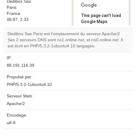
Dedibox Sas
Paris
France
This page can't load
48.87, 2.33
Google Maps
correctly.
Dedibox Sas Paris est l'emplacement du serveur Apache/2.
Ses 2 serveurs DNS sont
ns1.online.net
, et
ns0.online.net
. Il
Do you
OK
est écrit en PHP/5.3.2-1ubuntu4.10 langages.
own this
website?
IP:
88.191.116.39
Propulsé par:
PHP/5.3.2-1ubuntu4.10
Serveur Web:
Apache/2
Encodage:
utf-8