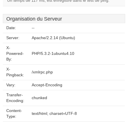
Un temps de 117 ms, est enregistré dans le test de ping.
Organisation du Serveur
Date:
--
Server:
Apache/2.2.14 (Ubuntu)
X-
Powered-
PHP/5.3.2-1ubuntu4.10
By:
X-
/xmlrpc.php
Pingback:
Vary:
Accept-Encoding
Transfer-
chunked
Encoding:
Content-
text/html; charset=UTF-8
Type: