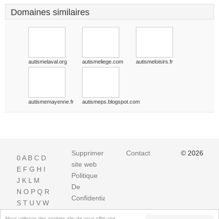
Domaines similaires
autismelaval.org
autismeliege.com
autismeloisirs.fr
autismemayenne.fr
autismeps.blogspot.com
Supprimer
Contact
© 2026
0
A
B
C
D
site web
E
F
G
H
I
Politique
J
K
L
M
De
N
O
P
Q
R
Confidentialite
S
T
U
V
W
X
Y
Z
Nous utilisons des cookies afin de vous offrir une