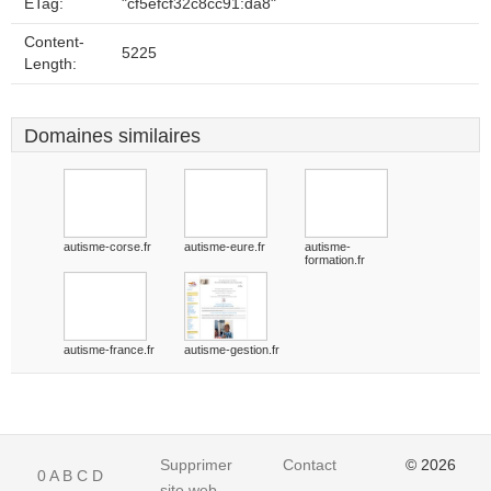
ETag:
"cf5efcf32c8cc91:da8"
Content-
5225
Length:
Domaines similaires
autisme-corse.fr
autisme-eure.fr
autisme-
formation.fr
autisme-france.fr
autisme-gestion.fr
Supprimer
Contact
© 2026
0
A
B
C
D
site web