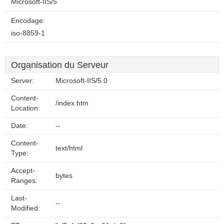
Microsoft-IIS/5
Encodage:
iso-8859-1
Organisation du Serveur
Server:
Microsoft-IIS/5.0
Content-
/index.htm
Location:
Date:
--
Content-
text/html
Type:
Accept-
bytes
Ranges:
Last-
--
Modified: