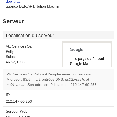
dep-art.ch
agence DEP/ART, Julien Magnin
Serveur
Localisation du serveur
Vtx Services Sa
Pully
Suisse
This page can't load
46.52, 6.65
Google Maps
correctly.
Vtx Services Sa Pully est l'emplacement du serveur
Microsoft-IIS/5. Il a 2 entrées DNS,
ns02.vtx.ch
, et
Do you
OK
ns01.vtx.ch
. Son adresse IP locale est 212.147.60.253.
own this
website?
IP:
212.147.60.253
Serveur Web: