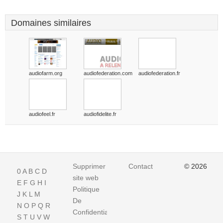
Domaines similaires
audiofarm.org
audiofederation.com
audiofederation.fr
audiofeel.fr
audiofidelite.fr
Supprimer
Contact
© 2026
0
A
B
C
D
site web
E
F
G
H
I
Politique
J
K
L
M
De
N
O
P
Q
R
Confidentialite
S
T
U
V
W