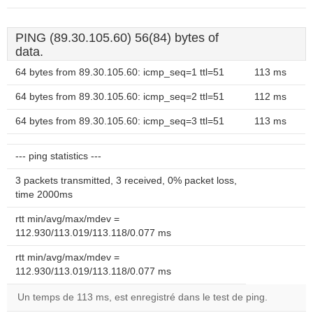
PING (89.30.105.60) 56(84) bytes of
data.
64 bytes from 89.30.105.60: icmp_seq=1 ttl=51
113 ms
64 bytes from 89.30.105.60: icmp_seq=2 ttl=51
112 ms
64 bytes from 89.30.105.60: icmp_seq=3 ttl=51
113 ms
--- ping statistics ---
3 packets transmitted, 3 received, 0% packet loss,
time 2000ms
rtt min/avg/max/mdev =
112.930/113.019/113.118/0.077 ms
rtt min/avg/max/mdev =
112.930/113.019/113.118/0.077 ms
Un temps de 113 ms, est enregistré dans le test de ping.