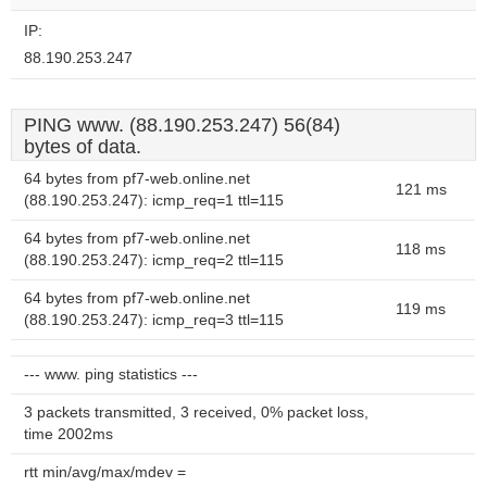
website?
IP:
88.190.253.247
PING www. (88.190.253.247) 56(84)
bytes of data.
64 bytes from pf7-web.online.net
121 ms
(88.190.253.247): icmp_req=1 ttl=115
64 bytes from pf7-web.online.net
118 ms
(88.190.253.247): icmp_req=2 ttl=115
64 bytes from pf7-web.online.net
119 ms
(88.190.253.247): icmp_req=3 ttl=115
--- www. ping statistics ---
3 packets transmitted, 3 received, 0% packet loss,
time 2002ms
rtt min/avg/max/mdev =