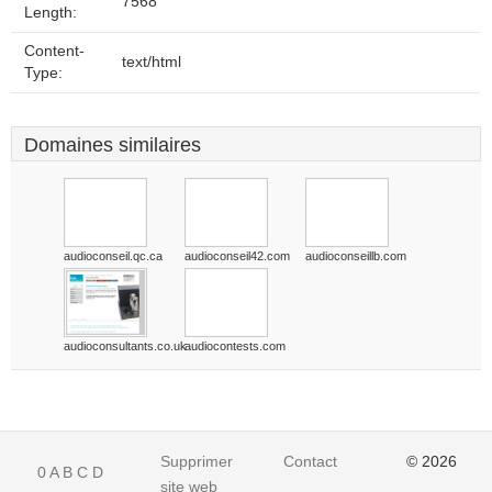
7568
Length:
Content-
text/html
Type:
Domaines similaires
audioconseil.qc.ca
audioconseil42.com
audioconseillb.com
audioconsultants.co.uk
audiocontests.com
Supprimer
Contact
© 2026
0
A
B
C
D
site web