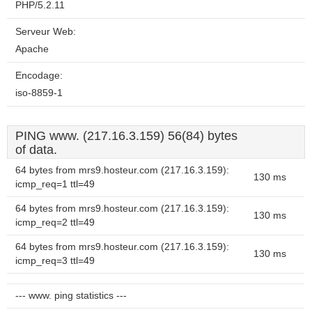
PHP/5.2.11
Serveur Web:
Apache
Encodage:
iso-8859-1
PING www. (217.16.3.159) 56(84) bytes
of data.
64 bytes from mrs9.hosteur.com (217.16.3.159):
130 ms
icmp_req=1 ttl=49
64 bytes from mrs9.hosteur.com (217.16.3.159):
130 ms
icmp_req=2 ttl=49
64 bytes from mrs9.hosteur.com (217.16.3.159):
130 ms
icmp_req=3 ttl=49
--- www. ping statistics ---