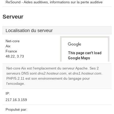
ReSound - Aides auditives, informations sur la perte auditive
Serveur
Localisation du serveur
Net-core
Aix
France
This page can't load
48.22, 3.73
Google Maps
correctly.
Net-core Aix est l'emplacement du serveur Apache. Ses 2
serveurs DNS sont
dns2.hosteur.com
, et
dns1.hosteur.com
.
Do you
OK
PHP/5.2.11 est son environnement du langage pour
own this
website?
l'encodage.
IP:
217.16.3.159
Propulsé par: