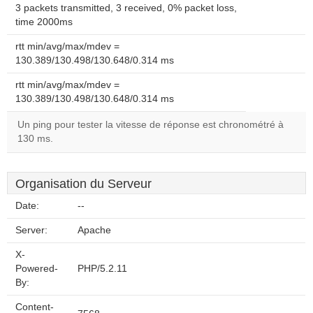
3 packets transmitted, 3 received, 0% packet loss,
time 2000ms
rtt min/avg/max/mdev =
130.389/130.498/130.648/0.314 ms
rtt min/avg/max/mdev =
130.389/130.498/130.648/0.314 ms
Un ping pour tester la vitesse de réponse est chronométré à
130 ms.
Organisation du Serveur
Date:
--
Server:
Apache
X-
Powered-
PHP/5.2.11
By:
Content-