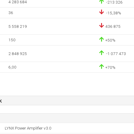
4 283 684
-213 326
36
-15,38%
5 558 219
436 875
150
+50%
2 848 925
-1 077 473
6,00
+70%
k
LYNX Power Amplifier v3.0