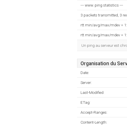
--- www. ping statistics ---
3 packets transmitted, 3 r
rtt min/avg/max/mdev = 
rtt min/avg/max/mdev = 
Un ping au serveur est ch
Organisation du Ser
Date:
Server:
Last-Modified:
ETag:
Accept-Ranges:
Content-Length: