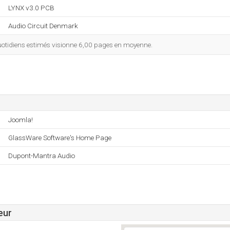
LYNX v3.0 PCB
Audio Circuit Denmark
otidiens estimés visionne 6,00 pages en moyenne.
Joomla!
GlassWare Software's Home Page
Dupont-Mantra Audio
eur