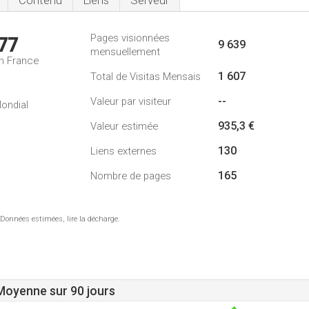
Contenu
Liens
Serveur
Pages visionnées
77
9 639
mensuellement
n France
1 607
Total de Visitas Mensais
--
Valeur par visiteur
ondial
935,3 €
Valeur estimée
130
Liens externes
165
Nombre de pages
 Données estimées, lire la décharge.
 Moyenne sur 90 jours