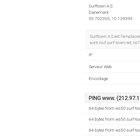
Surftown A S
Danemark
55.702355, 10.129395
Surftown A S est l'emplace
sont
ns3.surf-town.net
,
ns1
IP:
Serveur Web:
Encodage:
PING www. (212.97.13
64 bytes from ws50.surf-to
64 bytes from ws50.surf-to
64 bytes from ws50.surf-to