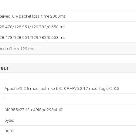
eceived, 0% packet loss, time 2000ms
128.478/128.951/129.782/0.658 ms
128.478/128.951/129.782/0.658 ms
ronométré à 129 ms.
veur
--
Apache/2.2.6 mod_auth_kerb/5.3 PHP/5.2.17 mod_fcgid/2.3.5
--
"40955e27-f2a-49f8ca298bfc0"
bytes
3882