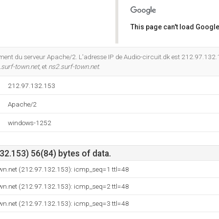
This page can't load Google
Do you own this website?
ment du serveur Apache/2. L'adresse IP de Audio-circuit.dk est 212.97.132
.surf-town.net
, et
ns2.surf-town.net
.
212.97.132.153
Apache/2
windows-1252
2.153) 56(84) bytes of data.
wn.net (212.97.132.153): icmp_seq=1 ttl=48
wn.net (212.97.132.153): icmp_seq=2 ttl=48
wn.net (212.97.132.153): icmp_seq=3 ttl=48