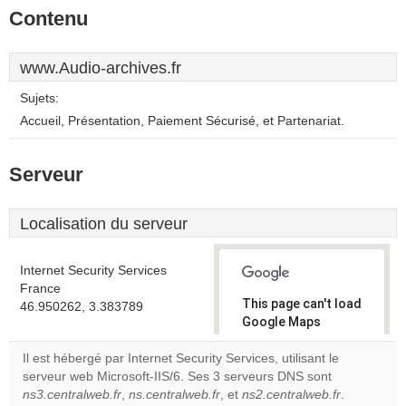
Contenu
www.Audio-archives.fr
Sujets:
Accueil, Présentation, Paiement Sécurisé, et Partenariat.
Serveur
Localisation du serveur
Internet Security Services
France
This page can't load
46.950262, 3.383789
Google Maps
correctly.
Il est hébergé par Internet Security Services, utilisant le
serveur web Microsoft-IIS/6. Ses 3 serveurs DNS sont
Do you
OK
ns3.centralweb.fr
,
ns.centralweb.fr
, et
ns2.centralweb.fr
own this
.