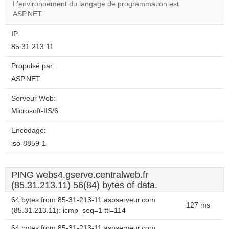
website?
L'environnement du langage de programmation est
ASP.NET.
IP:
85.31.213.11
Propulsé par:
ASP.NET
Serveur Web:
Microsoft-IIS/6
Encodage:
iso-8859-1
PING webs4.gserve.centralweb.fr
(85.31.213.11) 56(84) bytes of data.
64 bytes from 85-31-213-11.aspserveur.com
127 ms
(85.31.213.11): icmp_seq=1 ttl=114
64 bytes from 85-31-213-11.aspserveur.com