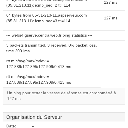
127 ms
(85.31.213.11): icmp_seq=2 ttl=114
64 bytes from 85-31-213-11.aspserveur.com
127 ms
(85.31.213.11): icmp_seq=3 ttl=114
--- webs4.gserve.centralweb.fr ping statistics ---
3 packets transmitted, 3 received, 0% packet loss,
time 2001ms
rtt min/avg/max/mdev =
127.889/127.895/127.909/0.413 ms
rtt min/avg/max/mdev =
127.889/127.895/127.909/0.413 ms
Un ping pour tester la vitesse de réponse est chronométré à
127 ms.
Organisation du Serveur
Date:
--