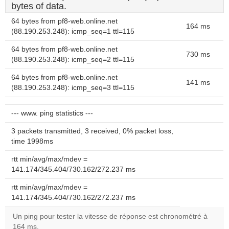
bytes of data.
64 bytes from pf8-web.online.net
164 ms
(88.190.253.248): icmp_seq=1 ttl=115
64 bytes from pf8-web.online.net
730 ms
(88.190.253.248): icmp_seq=2 ttl=115
64 bytes from pf8-web.online.net
141 ms
(88.190.253.248): icmp_seq=3 ttl=115
--- www. ping statistics ---
3 packets transmitted, 3 received, 0% packet loss,
time 1998ms
rtt min/avg/max/mdev =
141.174/345.404/730.162/272.237 ms
rtt min/avg/max/mdev =
141.174/345.404/730.162/272.237 ms
Un ping pour tester la vitesse de réponse est chronométré à
164 ms.