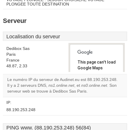
PLONGEE TOUTE DESTINATION
Serveur
Localisation du serveur
Dedibox Sas
Paris
France
This page can't load
48.87, 2.33
Google Maps
correctly.
Le numéro IP du serveur de Audinet.eu est 88.190.253.248.
Il y a 2 serveurs DNS,
ns1.online.net
, et
ns0.online.net
. Son
Do you
OK
serveur web se trouve à Dedibox Sas Paris.
own this
website?
IP:
88.190.253.248
PING www. (88.190.253.248) 56(84)