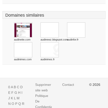
Domaines similaires
audinette.com
audinewz.blogspot.com
audinfor.fr
audinimes.com
audinimes.fr
Supprimer
Contact
© 2026
0
A
B
C
D
site web
E
F
G
H
I
Politique
J
K
L
M
De
N
O
P
Q
R
Confidentialite