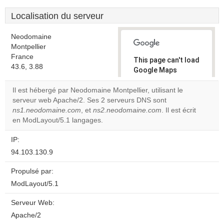
Localisation du serveur
Neodomaine
Montpellier
France
This page can't load
43.6, 3.88
Google Maps
correctly.
Il est hébergé par Neodomaine Montpellier, utilisant le
serveur web Apache/2. Ses 2 serveurs DNS sont
Do you
OK
ns1.neodomaine.com
, et
ns2.neodomaine.com
own this
. Il est écrit
website?
en ModLayout/5.1 langages.
IP:
94.103.130.9
Propulsé par:
ModLayout/5.1
Serveur Web:
Apache/2