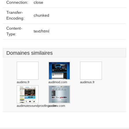
Connection:
close
Transfer-
chunked
Encoding:
Content-
text/html
Type:
Domaines similaires
audimo.fr
audimod.com
audimus.fr
audimutesoundproofing.com
audimv.com