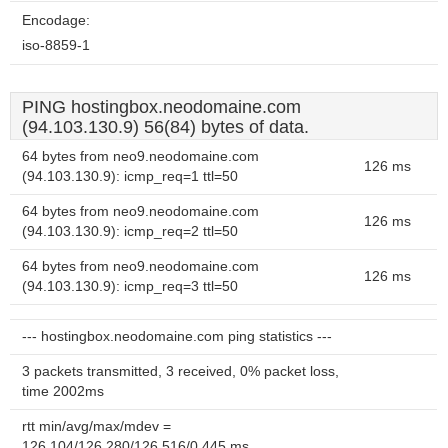
Encodage:
iso-8859-1
PING hostingbox.neodomaine.com
(94.103.130.9) 56(84) bytes of data.
64 bytes from neo9.neodomaine.com
126 ms
(94.103.130.9): icmp_req=1 ttl=50
64 bytes from neo9.neodomaine.com
126 ms
(94.103.130.9): icmp_req=2 ttl=50
64 bytes from neo9.neodomaine.com
126 ms
(94.103.130.9): icmp_req=3 ttl=50
--- hostingbox.neodomaine.com ping statistics ---
3 packets transmitted, 3 received, 0% packet loss,
time 2002ms
rtt min/avg/max/mdev =
126.104/126.280/126.516/0.445 ms