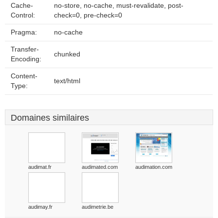
Cache-
no-store, no-cache, must-revalidate, post-
Control:
check=0, pre-check=0
Pragma:
no-cache
Transfer-
chunked
Encoding:
Content-
text/html
Type:
Domaines similaires
audimat.fr
audimated.com
audimation.com
audimay.fr
audimetrie.be