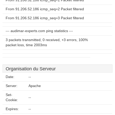
From 91.206.52.186 icmp_seq=1 Packet filtered
From 91.206.52.186 icmp_seq=2 Packet filtered
From 91.206.52.186 icmp_seq=3 Packet filtered
--- audimar-experts.com ping statistics ---
3 packets transmitted, 0 received, +3 errors, 100%
packet loss, time 2003ms
Organisation du Serveur
Date:
--
Server:
Apache
Set-
--
Cookie:
Expires:
--