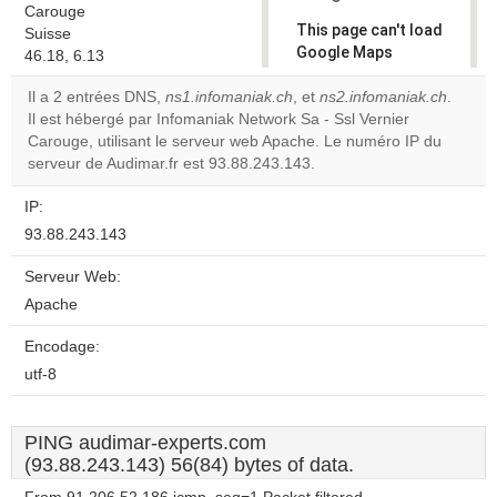
Carouge
This page can't load
Suisse
Google Maps
46.18, 6.13
correctly.
Il a 2 entrées DNS,
ns1.infomaniak.ch
, et
ns2.infomaniak.ch
.
Il est hébergé par Infomaniak Network Sa - Ssl Vernier
Do you
OK
Carouge, utilisant le serveur web Apache. Le numéro IP du
own this
website?
serveur de Audimar.fr est 93.88.243.143.
IP:
93.88.243.143
Serveur Web:
Apache
Encodage:
utf-8
PING audimar-experts.com
(93.88.243.143) 56(84) bytes of data.