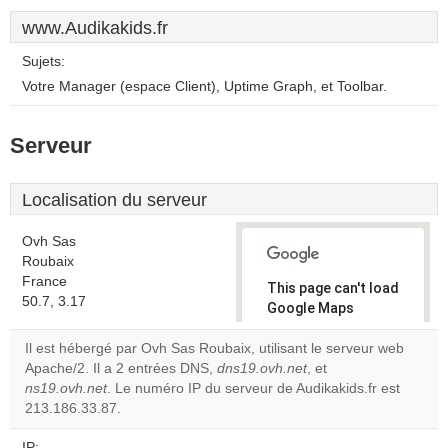
www.Audikakids.fr
Sujets:
Votre Manager (espace Client), Uptime Graph, et Toolbar.
Serveur
Localisation du serveur
Ovh Sas
Roubaix
France
This page can't load
50.7, 3.17
Google Maps
correctly.
Il est hébergé par Ovh Sas Roubaix, utilisant le serveur web
Apache/2. Il a 2 entrées DNS,
dns19.ovh.net
, et
Do you
OK
ns19.ovh.net
. Le numéro IP du serveur de Audikakids.fr est
own this
website?
213.186.33.87.
IP: