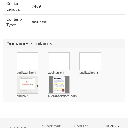
Content-
7469
Length:
Content-
text/html
Type:
Domaines similaires
audikaonline.fr
audikapro.fr
audikashop.fr
audiko.ru
audilabservices.com
Supprimer
Contact
© 2026